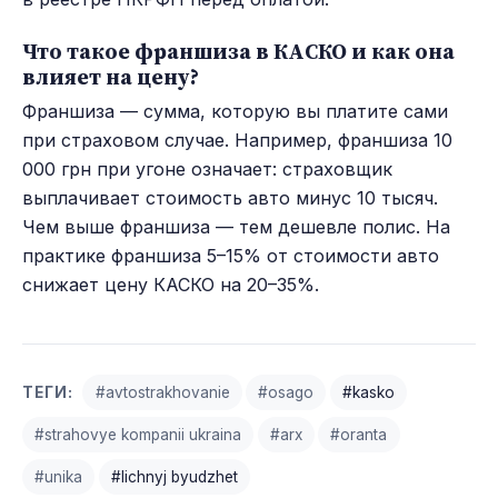
Что такое франшиза в КАСКО и как она
влияет на цену?
Франшиза — сумма, которую вы платите сами
при страховом случае. Например, франшиза 10
000 грн при угоне означает: страховщик
выплачивает стоимость авто минус 10 тысяч.
Чем выше франшиза — тем дешевле полис. На
практике франшиза 5–15% от стоимости авто
снижает цену КАСКО на 20–35%.
ТЕГИ:
#avtostrakhovanie
#osago
#kasko
#strahovye kompanii ukraina
#arx
#oranta
#unika
#lichnyj byudzhet