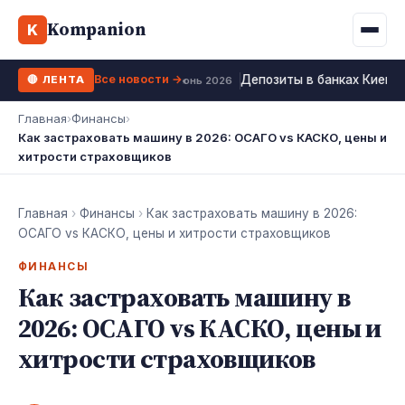
Binance
CCLoan
Kompanion
Ипотека
Жизни
K
UA
RU
EN
WhiteBIT
Калькулятор МФО
Депозит
Все новости →
Депозиты в банках Киева 
🔴 ЛЕНТА
Kuna
Все 10 МФО →
23 июнь 2026
Рефинансирование
Главная
›
Финансы
›
Bybit
Как застраховать машину в 2026: ОСАГО vs КАСКО, цены и
ФОП налоги
хитрости страховщиков
OKX
Все 10 бирж →
Главная
›
Финансы
›
Как застраховать машину в 2026:
ОСАГО vs КАСКО, цены и хитрости страховщиков
ФИНАНСЫ
Как застраховать машину в
2026: ОСАГО vs КАСКО, цены и
хитрости страховщиков