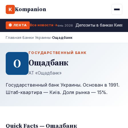
Binance
CCLoan
Kompanion
Ипотека
Жизни
K
UA
RU
EN
WhiteBIT
Калькулятор МФО
Депозит
Все новости →
Депозиты в банках Киева 
🔴 ЛЕНТА
Kuna
Все 10 МФО →
23 июнь 2026
Рефинансирование
Главная
›
Банки Украины
›
Ощадбанк
Bybit
ФОП налоги
OKX
ГОСУДАРСТВЕННЫЙ БАНК
О
Ощадбанк
Все 10 бирж →
АТ «Ощадбанк»
Государственный банк Украины. Основан в 1991.
Штаб-квартира — Київ. Доля рынка — 15%.
Quick Facts — Ощадбанк