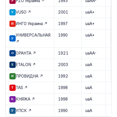
PZU Украина ↗
1993
uaAA-
P
VUSO ↗
2001
uaA+
V
ИНГО Украина ↗
1997
uaA+
И
УНИВЕРСАЛЬНАЯ
1990
uaA+
У
↗
ОРАНТА ↗
1921
uaAA-
О
ETALON ↗
2003
uaA
E
ПРОВИДНА ↗
1992
uaA
П
TAS ↗
1998
uaA
T
КНЯЖА ↗
1998
uaA
К
УПСК ↗
1990
uaA
У