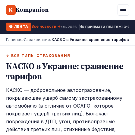
Binance
CCLoan
Kompanion
Ипотека
Жизни
K
UA
RU
EN
WhiteBIT
Калькулятор МФО
Депозит
Все новости →
Як приймати платежі з-за 
🔴 ЛЕНТА
Kuna
Все 10 МФО →
18 июль 2026
Рефинансирование
Главная
›
Страхование
›
КАСКО в Украине: сравнение тарифов
Bybit
ФОП налоги
OKX
← ВСЕ ТИПЫ СТРАХОВАНИЯ
КАСКО в Украине: сравнение
Все 10 бирж →
тарифов
КАСКО — добровольное автострахование,
покрывающее ущерб самому застрахованному
автомобилю (в отличие от ОСАГО, которое
покрывает ущерб третьих лиц). Включает:
повреждения в ДТП, угон, противоправные
действия третьих лиц, стихийные бедствия,