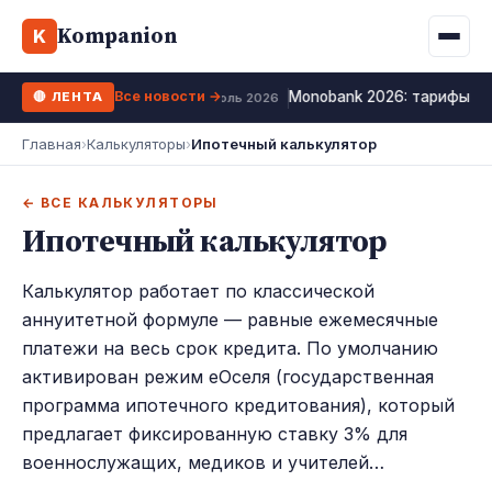
Binance
CCLoan
Kompanion
Ипотека
Жизни
K
UA
RU
EN
WhiteBIT
Калькулятор МФО
Депозит
Все новости →
Monobank 2026: тарифы, к
🔴 ЛЕНТА
Kuna
Все 10 МФО →
12 июль 2026
Рефинансирование
Главная
›
Калькуляторы
›
Ипотечный калькулятор
Bybit
ФОП налоги
OKX
← ВСЕ КАЛЬКУЛЯТОРЫ
Ипотечный калькулятор
Все 10 бирж →
Калькулятор работает по классической
аннуитетной формуле — равные ежемесячные
платежи на весь срок кредита. По умолчанию
активирован режим еОселя (государственная
программа ипотечного кредитования), который
предлагает фиксированную ставку 3% для
военнослужащих, медиков и учителей…