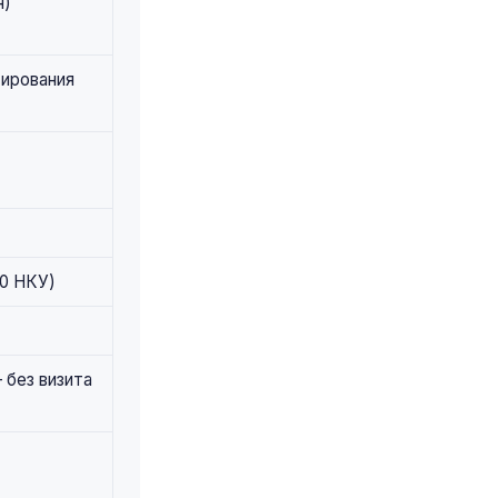
н)
тирования
70 НКУ)
 без визита