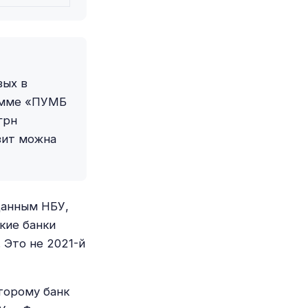
вых в
амме «ПУМБ
грн
зит можна
данным НБУ,
кие банки
 Это не 2021-й
торому банк