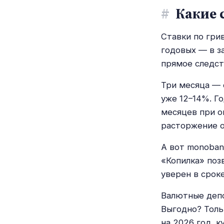
#
Какие с
Ставки по гри
годовых — в з
прямое следст
Три месяца — 
уже 12–14%. Г
месяцев при о
расторжение о
А вот monoban
«Копилка» поз
уверен в срок
Валютные депо
Выгодно? Толь
на 2026 год, 