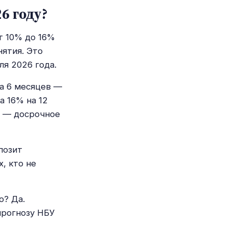
6 году?
т 10% до 16%
нятия. Это
я 2026 года.
а 6 месяцев —
а 16% на 12
с — досрочное
позит
, кто не
о? Да.
прогнозу НБУ