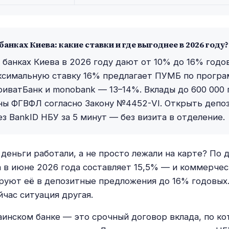
банках Киева: какие ставки и где выгоднее в 2026 году?
 банках Киева в 2026 году дают от 10% до 16% годо
ксимальную ставку 16% предлагает ПУМБ по прогр
риватБанк и monobank — 13–14%. Вклады до 600 000 
ны ФГВФЛ согласно Закону №4452-VI. Открыть депо
з BankID НБУ за 5 минут — без визита в отделение.
 деньги работали, а не просто лежали на карте? По 
а в июне 2026 года составляет 15,5% — и коммерчес
руют её в депозитные предложения до 16% годовых.
йчас ситуация другая.
аинском банке — это срочный договор вклада, по ко