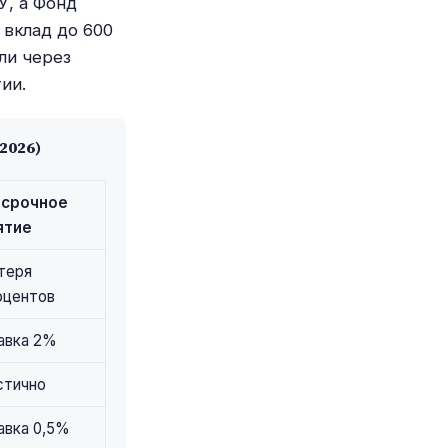
У, а Фонд
 вклад до 600
ли через
ии.
2026)
срочное
ятие
теря
оцентов
авка 2%
стично
авка 0,5%