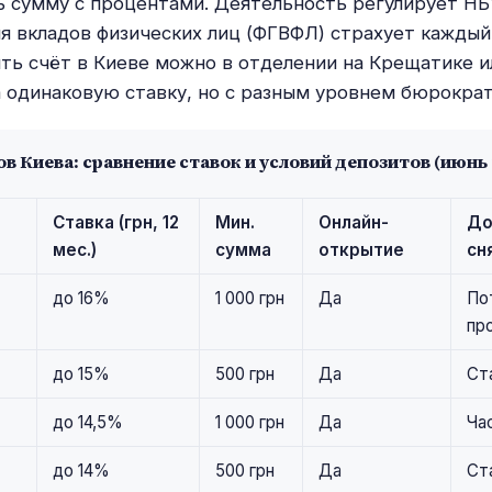
ь сумму с процентами. Деятельность регулирует НБ
я вкладов физических лиц (ФГВФЛ) страхует каждый
ыть счёт в Киеве можно в отделении на Крещатике и
 одинаковую ставку, но с разным уровнем бюрократ
в Киева: сравнение ставок и условий депозитов (июнь 
Ставка (грн, 12
Мин.
Онлайн-
До
мес.)
сумма
открытие
сн
до 16%
1 000 грн
Да
По
пр
до 15%
500 грн
Да
Ст
до 14,5%
1 000 грн
Да
Ча
до 14%
500 грн
Да
Ст