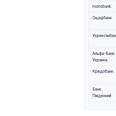
monobank
Ощадбанк
Укрексімбан
Альфа-Банк
Украина
Кредобанк
Банк
Південний