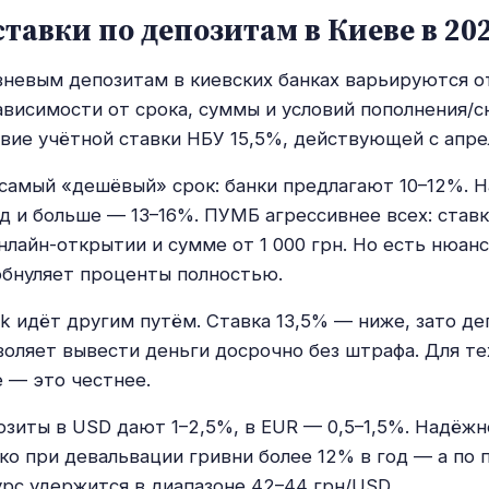
тавки по депозитам в Киеве в 202
вневым депозитам в киевских банках варьируются о
ависимости от срока, суммы и условий пополнения/с
вие учётной ставки НБУ 15,5%, действующей с апрел
самый «дешёвый» срок: банки предлагают 10–12%. Н
од и больше — 13–16%. ПУМБ агрессивнее всех: ставк
нлайн-открытии и сумме от 1 000 грн. Но есть нюан
бнуляет проценты полностью.
k идёт другим путём. Ставка 13,5% — ниже, зато де
воляет вывести деньги досрочно без штрафа. Для тех
е — это честнее.
зиты в USD дают 1–2,5%, в EUR — 0,5–1,5%. Надёжн
ко при девальвации гривни более 12% в год — а по 
курс удержится в диапазоне 42–44 грн/USD.