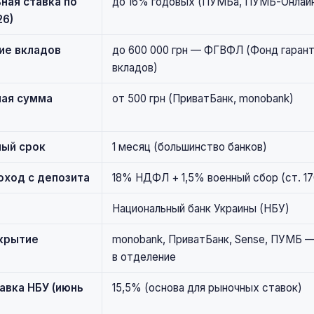
ная ставка по
до 16% годовых (ПУМБа, ПУМБ-Онлай
26)
ие вкладов
до 600 000 грн — ФГВФЛ (Фонд гаран
вкладов)
ая сумма
от 500 грн (ПриватБанк, monobank)
ый срок
1 месяц (большинство банков)
оход с депозита
18% НДФЛ + 1,5% военный сбор (ст. 1
Национальный банк Украины (НБУ)
крытие
monobank, ПриватБанк, Sense, ПУМБ —
в отделение
авка НБУ (июнь
15,5% (основа для рыночных ставок)