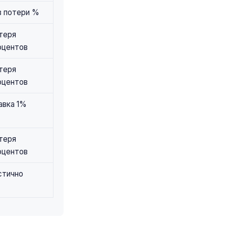
з потери %
теря
оцентов
теря
оцентов
авка 1%
теря
оцентов
стично