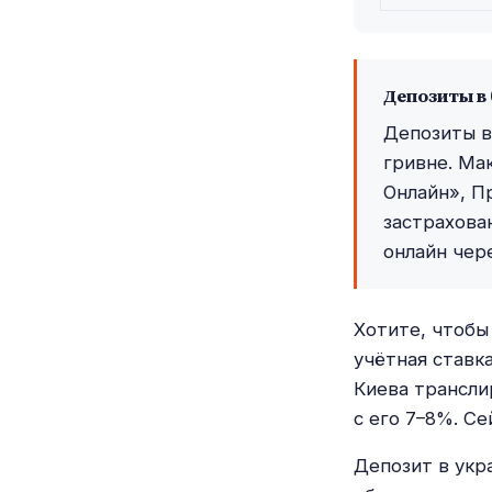
Депозиты в 
Депозиты в
гривне. Ма
Онлайн», П
застрахова
онлайн чере
Хотите, чтобы
учётная ставк
Киева трансли
с его 7–8%. Се
Депозит в укр