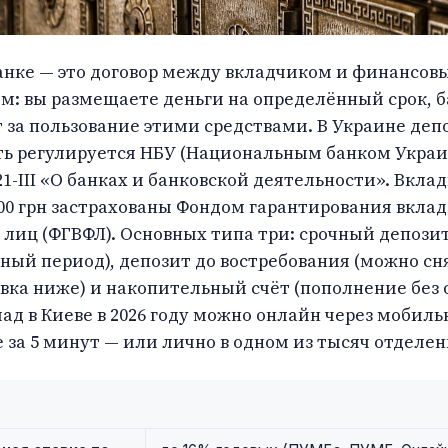
анке — это договор между вкладчиком и финансов
м: вы размещаете деньги на определённый срок, б
 за пользование этими средствами. В Украине деп
ть регулируется НБУ (Национальным банком Украи
1-III «О банках и банковской деятельности». Вкл
000 грн застрахованы Фондом гарантирования вклад
лиц (ФГВФЛ). Основных типа три: срочный депозит
ый период), депозит до востребования (можно сн
вка ниже) и накопительный счёт (пополнение без 
ад в Киеве в 2026 году можно онлайн через мобиль
за 5 минут — или лично в одном из тысяч отделен