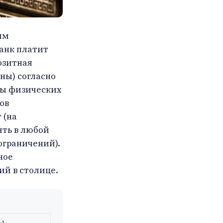
ым
анк платит
озитная
ны) согласно
ады физических
ов
 (на
ять в любой
ограничений).
ное
ий в столице.