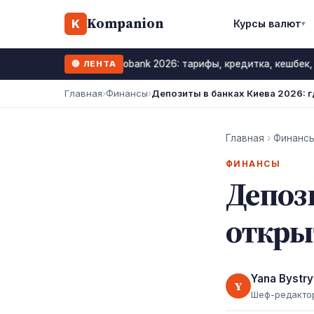
Kompanion
K
Курсы валют
▾
Monobank 2026: тарифы, кредитка, кешбек,
🔴 ЛЕНТА
12 июль 2026
Главная
›
Финансы
›
Депозиты в банках Киева 2026: 
Главная
›
Финанс
ФИНАНСЫ
Депози
откры
Yana Bystry
Y
Шеф-редакто