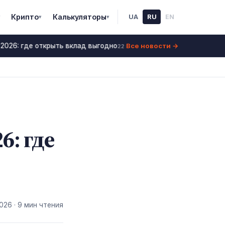
Крипто
Калькуляторы
UA
RU
EN
▾
▾
Все новости →
2026: где открыть вклад выгодно
Ставки по депозит
22 июнь 2026
6: где
2026
· 9 мин чтения