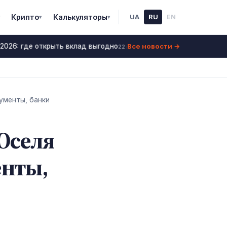
Крипто
Калькуляторы
UA
RU
EN
▾
▾
Все новости →
026: где открыть вклад выгодно
Ставки по депозит
22 июнь 2026
кументы, банки
еОселя
енты,