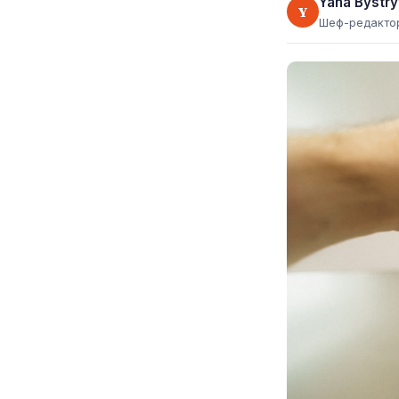
Yana Bystry
Y
Шеф-редакто