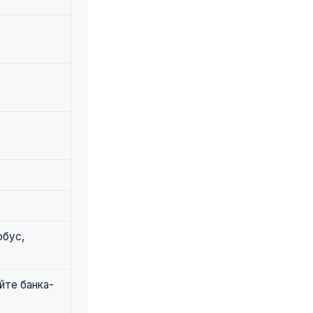
обус,
йте банка-