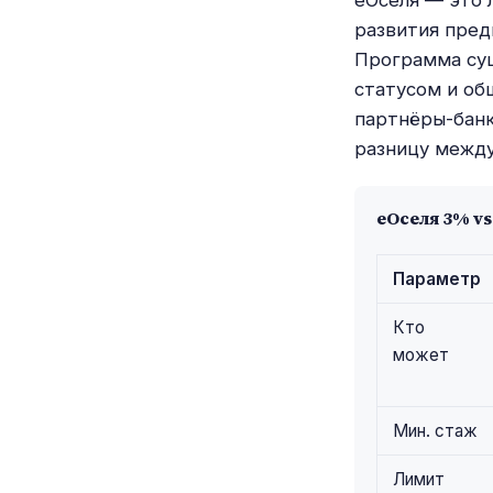
еОселя — это 
развития пред
Программа сущ
статусом и об
партнёры-банк
разницу между
еОселя 3% vs
Параметр
Кто
может
Мин. стаж
Лимит