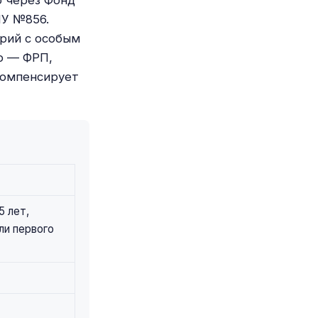
о через Фонд
МУ №856.
орий с особым
р — ФРП,
компенсирует
5 лет,
ли первого