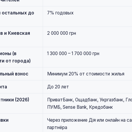
я остальных до
7% годовых
в и Киевская
2 000 000 грн
ионы (в
1 300 000 – 1 700 000 грн
и от города)
льный взнос
Минимум 20% от стоимости жилья
ита
До 20 лет
тники (2026)
ПриватБанк, Ощадбанк, Укргазбанк, Гл
ПУМБ, Sense Bank, Кредобанк
явки
Через приложение Дія или онлайн на са
партнёра