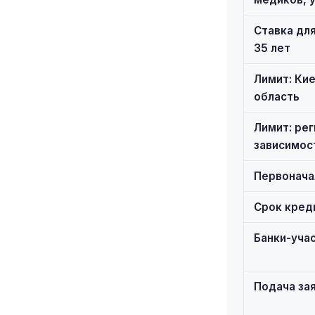
Ставка дл
35 лет
Лимит: Кие
область
Лимит: рег
зависимост
Первонача
Срок кред
Банки-учас
Подача за