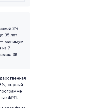
тавкой 3%
о 35 лет.
с — минимум
 из 7
свыше 38
ударственная
3%, первый
 программе
ные ФРП.