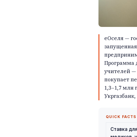
еОселя — го
запущенная 
предприним
Программа д
учителей — 
покупает пе
1,3–1,7 млн
Укргазбанк,
QUICK FACTS
Ставка для
медиков, 