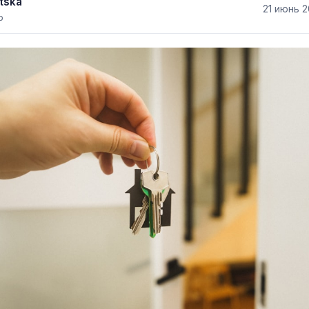
tska
21 июнь 
р