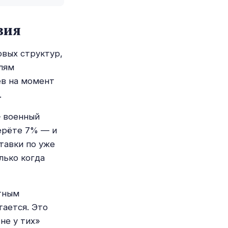
вия
овых структур,
лям
ев на момент
.
— военный
Берёте 7% — и
тавки по уже
лько когда
тным
ается. Это
не у тих»