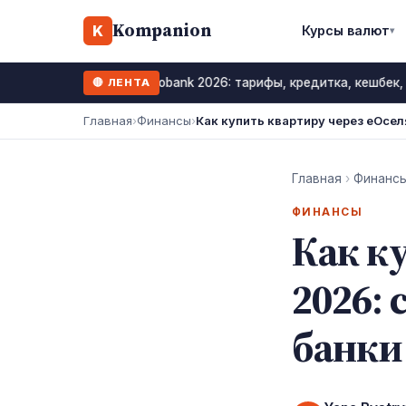
Kompanion
K
Курсы валют
▾
Monobank 2026: тарифы, кредитка, кешбек,
🔴 ЛЕНТА
12 июль 2026
Главная
›
Финансы
›
Как купить квартиру через еОсел
Главная
›
Финанс
ФИНАНСЫ
Как к
2026: 
банки