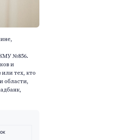
аине,
 КМУ №856.
ков и
 или тех, кто
и области,
щадбанк,
рок