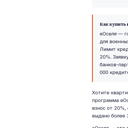
Как купить 
еОселя — г
для военны
Лимит кред
20%. Заявк
банков-пар
000 кредит
Хотите кварти
программа еОс
взнос от 20%,
выдано более 