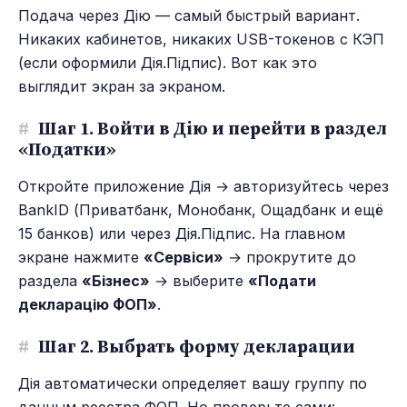
Подача через Дію — самый быстрый вариант.
Никаких кабинетов, никаких USB-токенов с КЭП
(если оформили Дія.Підпис). Вот как это
выглядит экран за экраном.
#
Шаг 1. Войти в Дію и перейти в раздел
«Податки»
Откройте приложение Дія → авторизуйтесь через
BankID (Приватбанк, Монобанк, Ощадбанк и ещё
15 банков) или через Дія.Підпис. На главном
экране нажмите
«Сервіси»
→ прокрутите до
раздела
«Бізнес»
→ выберите
«Подати
декларацію ФОП»
.
#
Шаг 2. Выбрать форму декларации
Дія автоматически определяет вашу группу по