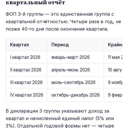
квартальный отчёт
ФОП 3-й группы — это единственная группа с
квартальной отчётностью. Четыре раза в год, не
позже 40-го дня после окончания квартала.
Квартал
Период
Крайний
I квартал 2026
январь–март 2026
11 мая 20
II квартал 2026
апрель–июнь 2026
10 август
III квартал 2026
июль–сентябрь 2026
9 ноября
IV квартал 2026
октябрь–декабрь 2026
9 феврал
В декларации 3 группы указывают доход за
квартал и начисленный единый налог (5% или
3%). Отдельной годовой формы нет — четыре