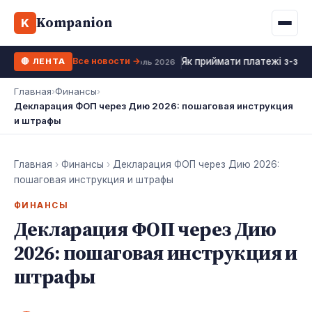
Binance
CCLoan
Kompanion
Ипотека
Жизни
K
UA
RU
EN
WhiteBIT
Калькулятор МФО
Депозит
Все новости →
Як приймати платежі з-за к
🔴 ЛЕНТА
Kuna
Все 10 МФО →
18 июль 2026
Рефинансирование
Главная
›
Финансы
›
Bybit
Декларация ФОП через Дию 2026: пошаговая инструкция
ФОП налоги
и штрафы
OKX
Все 10 бирж →
Главная
›
Финансы
›
Декларация ФОП через Дию 2026:
пошаговая инструкция и штрафы
ФИНАНСЫ
Декларация ФОП через Дию
2026: пошаговая инструкция и
штрафы