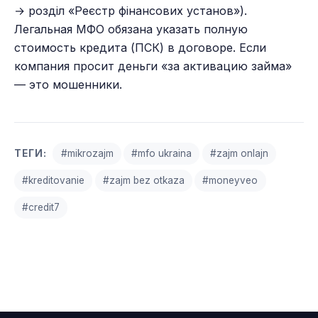
→ розділ «Реєстр фінансових установ»).
Легальная МФО обязана указать полную
стоимость кредита (ПСК) в договоре. Если
компания просит деньги «за активацию займа»
— это мошенники.
ТЕГИ:
#mikrozajm
#mfo ukraina
#zajm onlajn
#kreditovanie
#zajm bez otkaza
#moneyveo
#credit7