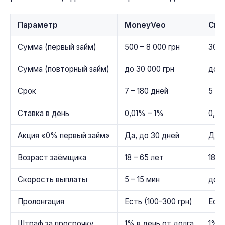
Параметр
MoneyVeo
Cred
Сумма (первый займ)
500 – 8 000 грн
300 
Сумма (повторный займ)
до 30 000 грн
до 2
Срок
7 – 180 дней
5 – 
Ставка в день
0,01% – 1%
0,01
Акция «0% первый займ»
Да, до 30 дней
Да, 
Возраст заёмщика
18 – 65 лет
18 –
Скорость выплаты
5 – 15 мин
до 1
Пролонгация
Есть (100-300 грн)
Есть
Штраф за просрочку
1% в день от долга
1% в