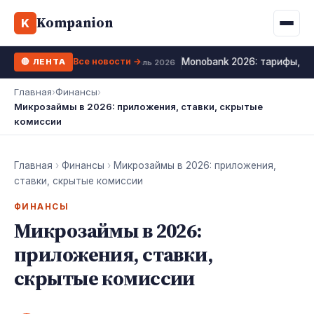
Binance
CCLoan
Kompanion
Ипотека
Жизни
K
UA
RU
EN
WhiteBIT
Калькулятор МФО
Депозит
Все новости →
Monobank 2026: тарифы, кр
🔴 ЛЕНТА
Kuna
Все 10 МФО →
12 июль 2026
Рефинансирование
Главная
›
Финансы
›
Bybit
Микрозаймы в 2026: приложения, ставки, скрытые
ФОП налоги
комиссии
OKX
Все 10 бирж →
Главная
›
Финансы
›
Микрозаймы в 2026: приложения,
ставки, скрытые комиссии
ФИНАНСЫ
Микрозаймы в 2026:
приложения, ставки,
скрытые комиссии