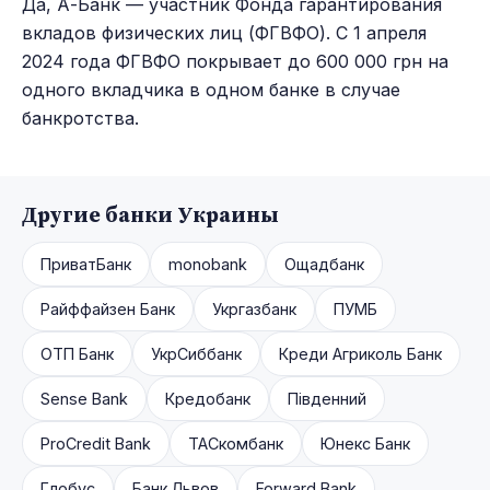
Да, А-Банк — участник Фонда гарантирования
вкладов физических лиц (ФГВФО). С 1 апреля
2024 года ФГВФО покрывает до 600 000 грн на
одного вкладчика в одном банке в случае
банкротства.
Другие банки Украины
ПриватБанк
monobank
Ощадбанк
Райффайзен Банк
Укргазбанк
ПУМБ
ОТП Банк
УкрСиббанк
Креди Агриколь Банк
Sense Bank
Кредобанк
Південний
ProCredit Bank
ТАСкомбанк
Юнекс Банк
Глобус
Банк Львов
Forward Bank