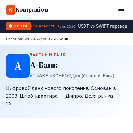
Binance
CCLoan
Kompanion
Ипотека
Жизни
K
UA
RU
EN
WhiteBIT
Калькулятор МФО
Депозит
Все новости →
USDT vs SWIFT перевод 20
🔴 ЛЕНТА
Kuna
Все 10 МФО →
19 июль 2026
Рефинансирование
Главная
›
Банки Украины
›
А-Банк
Bybit
ФОП налоги
OKX
ЧАСТНЫЙ БАНК
А
А-Банк
Все 10 бирж →
АТ «АКБ «КОНКОРД»» (бренд А-Банк)
Цифровой банк нового поколения. Основан в
2003. Штаб-квартира — Дніпро. Доля рынка —
1%.