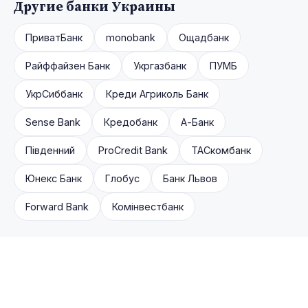
Другие банки Украины
ПриватБанк
monobank
Ощадбанк
Райффайзен Банк
Укргазбанк
ПУМБ
УкрСиббанк
Креди Агриколь Банк
Sense Bank
Кредобанк
А-Банк
Південний
ProCredit Bank
ТАСкомбанк
Юнекс Банк
Глобус
Банк Львов
Forward Bank
Комінвестбанк