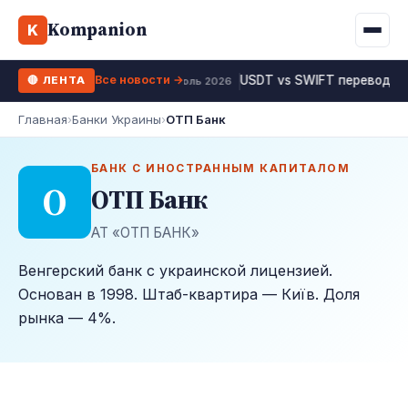
Binance
CCLoan
Kompanion
Ипотека
Жизни
K
UA
RU
EN
WhiteBIT
Калькулятор МФО
Депозит
Все новости →
USDT vs SWIFT перевод 20
🔴 ЛЕНТА
Kuna
Все 10 МФО →
19 июль 2026
Рефинансирование
Главная
›
Банки Украины
›
ОТП Банк
Bybit
ФОП налоги
OKX
БАНК С ИНОСТРАННЫМ КАПИТАЛОМ
О
ОТП Банк
Все 10 бирж →
АТ «ОТП БАНК»
Венгерский банк с украинской лицензией.
Основан в 1998. Штаб-квартира — Київ. Доля
рынка — 4%.