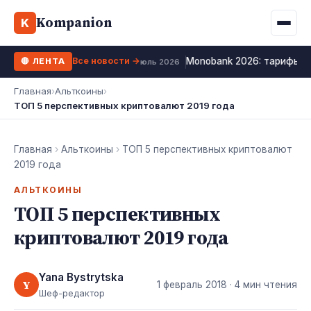
Binance
CCLoan
Kompanion
Ипотека
Жизни
K
UA
RU
EN
WhiteBIT
Калькулятор МФО
Депозит
Все новости →
Monobank 2026: тарифы, 
🔴 ЛЕНТА
Kuna
Все 10 МФО →
12 июль 2026
Рефинансирование
Главная
›
Альткоины
›
Bybit
ТОП 5 перспективных криптовалют 2019 года
ФОП налоги
OKX
Все 10 бирж →
Главная
›
Альткоины
›
ТОП 5 перспективных криптовалют
2019 года
АЛЬТКОИНЫ
ТОП 5 перспективных
криптовалют 2019 года
Yana Bystrytska
Y
1 февраль 2018
· 4 мин чтения
Шеф-редактор