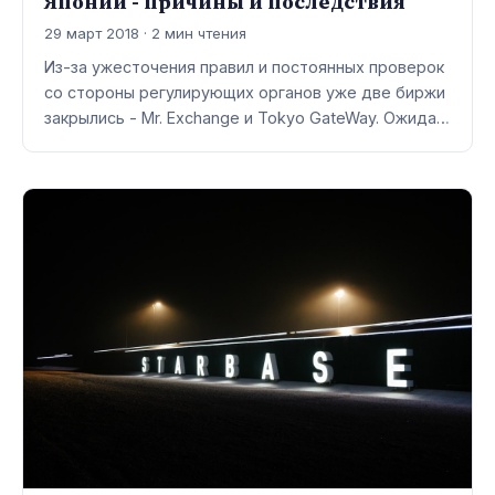
Японии - причины и последствия
29 март 2018 · 2 мин чтения
Из-за ужесточения правил и постоянных проверок
со стороны регулирующих органов уже две биржи
закрылись - Mr. Exchange и Tokyo GateWay. Ожида…