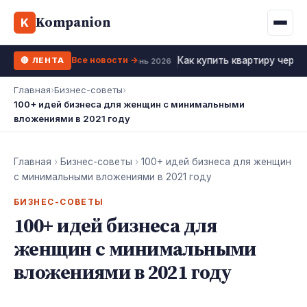
Binance
CCLoan
Kompanion
Ипотека
Жизни
K
UA
RU
EN
WhiteBIT
Калькулятор МФО
Депозит
Все новости →
Как купить квартиру через
🔴 ЛЕНТА
Kuna
Все 10 МФО →
21 июнь 2026
Рефинансирование
Главная
›
Бизнес-советы
›
Bybit
100+ идей бизнеса для женщин с минимальными
ФОП налоги
вложениями в 2021 году
OKX
Все 10 бирж →
Главная
›
Бизнес-советы
›
100+ идей бизнеса для женщин
с минимальными вложениями в 2021 году
БИЗНЕС-СОВЕТЫ
100+ идей бизнеса для
женщин с минимальными
вложениями в 2021 году