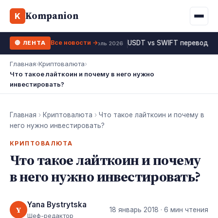
Binance
CCLoan
Kompanion
Ипотека
Жизни
K
UA
RU
EN
WhiteBIT
Калькулятор МФО
Депозит
Все новости →
USDT vs SWIFT перевод 20
🔴 ЛЕНТА
Kuna
Все 10 МФО →
19 июль 2026
Рефинансирование
Главная
›
Криптовалюта
›
Bybit
Что такое лайткоин и почему в него нужно
ФОП налоги
инвестировать?
OKX
Все 10 бирж →
Главная
›
Криптовалюта
›
Что такое лайткоин и почему в
него нужно инвестировать?
КРИПТОВАЛЮТА
Что такое лайткоин и почему
в него нужно инвестировать?
Yana Bystrytska
Y
18 январь 2018
· 6 мин чтения
Шеф-редактор