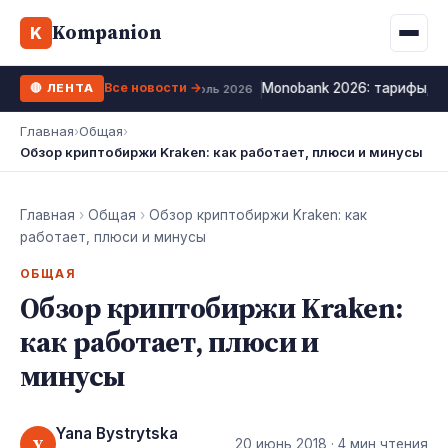
Binance
CCLoan
Kompanion
Ипотека
Жизни
K
UA
RU
EN
WhiteBIT
Калькулятор МФО
Депозит
Все новости →
Monobank 2026: тарифы, к
🔴 ЛЕНТА
Kuna
Все 10 МФО →
12 июль 2026
Рефинансирование
Главная
›
Общая
›
Bybit
Обзор криптобиржи Kraken: как работает, плюси и минусы
ФОП налоги
OKX
Все 10 бирж →
Главная
›
Общая
›
Обзор криптобиржи Kraken: как
работает, плюси и минусы
ОБЩАЯ
Обзор криптобиржи Kraken:
как работает, плюси и
минусы
Yana Bystrytska
Y
20 июнь 2018
· 4 мин чтения