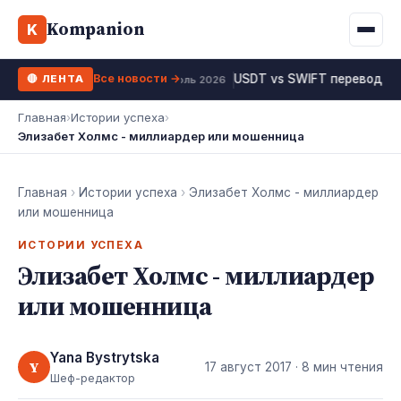
Binance
CCLoan
Kompanion
Ипотека
Жизни
K
UA
RU
EN
WhiteBIT
Калькулятор МФО
Депозит
Все новости →
USDT vs SWIFT перевод 20
🔴 ЛЕНТА
Kuna
Все 10 МФО →
19 июль 2026
Рефинансирование
Главная
›
Истории успеха
›
Bybit
Элизабет Холмс - миллиардер или мошенница
ФОП налоги
OKX
Все 10 бирж →
Главная
›
Истории успеха
›
Элизабет Холмс - миллиардер
или мошенница
ИСТОРИИ УСПЕХА
Элизабет Холмс - миллиардер
или мошенница
Yana Bystrytska
Y
17 август 2017
· 8 мин чтения
Шеф-редактор