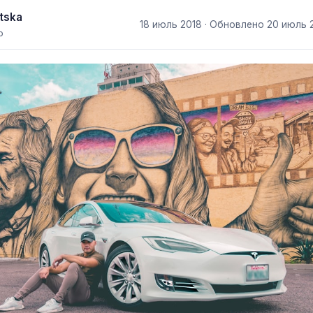
tska
18 июль 2018
· Обновлено
20 июль 
р