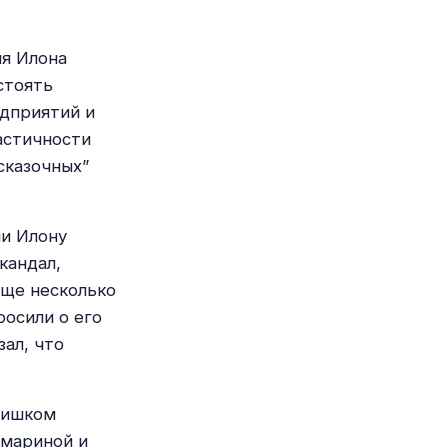
ля Илона
стоять
едприятий и
астичности
сказочных”
ми Илону
кандал,
еще несколько
росили о его
зал, что
слишком
бмариной и