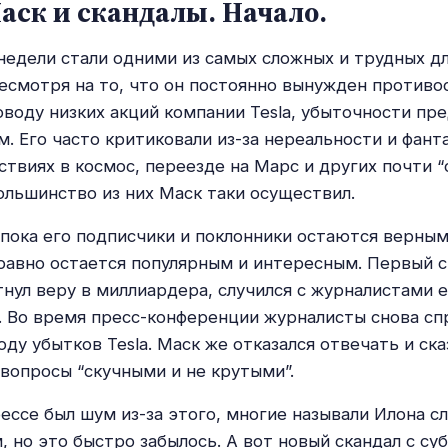
аск и скандалы. Начало.
недели стали одними из самых сложных и трудных д
несмотря на то, что он постоянно вынужден противо
оводу низких акций компании Tesla, убыточности пр
м. Его часто критиковали из-за нереальности и фант
ствиях в космос, переезде на Марс и других почти “
большинство из них Маск таки осуществил.
 пока его подписчики и поклонники остаются верны
 равно остается популярным и интересным. Первый с
нул веру в миллиардера, случился с журналистами 
. Во время пресс-конференции журналисты снова сп
ду убытков Tesla. Маск же отказался отвечать и ска
 вопросы “скучными и не крутыми”.
рессе был шум из-за этого, многие называли Илона 
 но это быстро забылось. А вот новый скандал с су