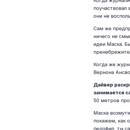
Когда журнали
поучаствовал 
они не воспол
Сам же предпр
ничего не смы
идеи Маска. Бы
пренебрежител
Когда же журн
Вернона Ансво
Дайвер раскри
занимается 
50 метров проп
Маска возмути
покажем, как 
педофил, ты са