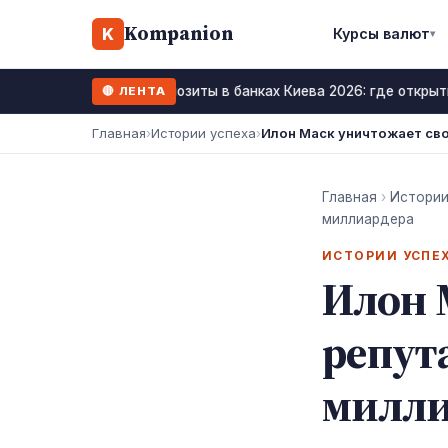
Kompanion
K
Курсы валют
▾
Депозиты в банках Киева 2026: где открыт
🔴 ЛЕНТА
23 июнь 2026
Главная
›
Истории успеха
›
Илон Маск уничтожает сво
Главная
›
Истории
миллиардера
ИСТОРИИ УСПЕ
Илон 
репут
милли