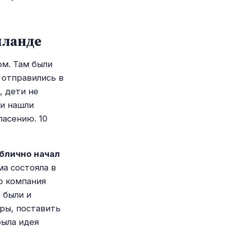
иланде
ом. Там были
и отправились в
, дети не
 и нашли
пасению. 10
блично начал
ма состояла в
о компания
 были и
ры, поставить
была идея