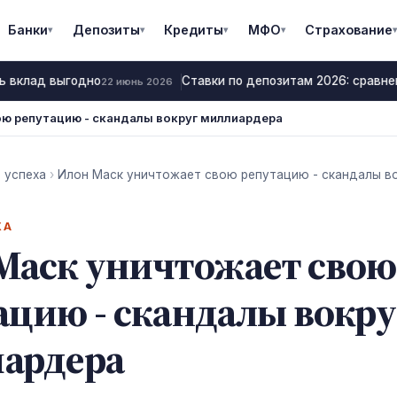
Банки
Депозиты
Кредиты
МФО
Страхование
▾
▾
▾
▾
▾
ь вклад выгодно
Ставки по депозитам 2026: сравнен
22 июнь 2026
ю репутацию - скандалы вокруг миллиардера
 успеха
›
Илон Маск уничтожает свою репутацию - скандалы в
ХА
Маск уничтожает свою
ацию - скандалы вокру
ардера