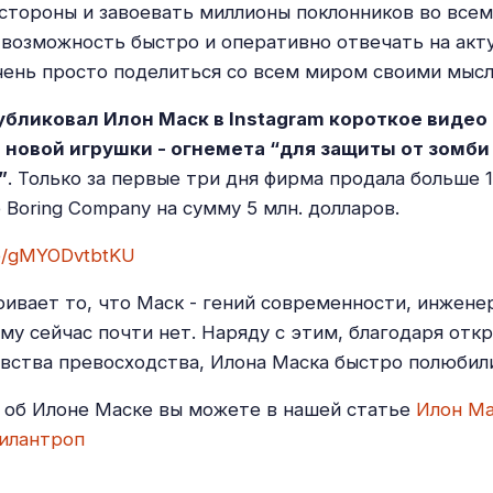
 стороны и завоевать миллионы поклонников во всем
возможность быстро и оперативно отвечать на акт
чень просто поделиться со всем миром своими мысл
убликовал Илон Маск в Instagram короткое видео 
 новой игрушки - огнемета “для защиты от зомби
”
. Только за первые три дня фирма продала больше 1
 Boring Company на сумму 5 млн. долларов.
be/gMYODvtbtKU
ривает то, что Маск - гений современности, инжене
му сейчас почти нет. Наряду с этим, благодаря отк
вства превосходства, Илона Маска быстро полюбили
 об Илоне Маске вы можете в нашей статье
Илон Ма
илантроп