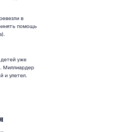
ревезли в
принять помощь
).
 детей уже
ь. Миллиардер
 и улетел.
я