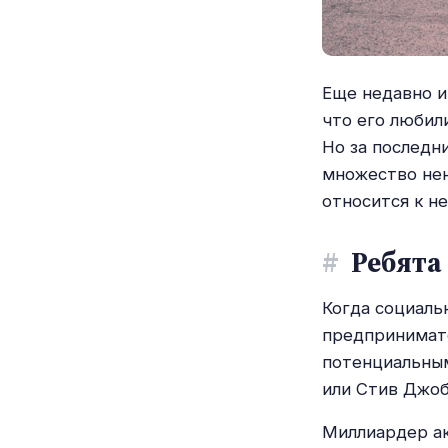
Еще недавно и
что его любил
Но за последн
множество нен
относится к н
#
Ребята 
Когда социаль
предпринимате
потенциальным
или Стив Джоб
Миллиардер акт