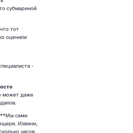
ск
что субмариной
что тот
ко оценили
специалиста -
росто
не может даже
ндалов.
 **Мы сами
ещере. Извини,
сколько часов,