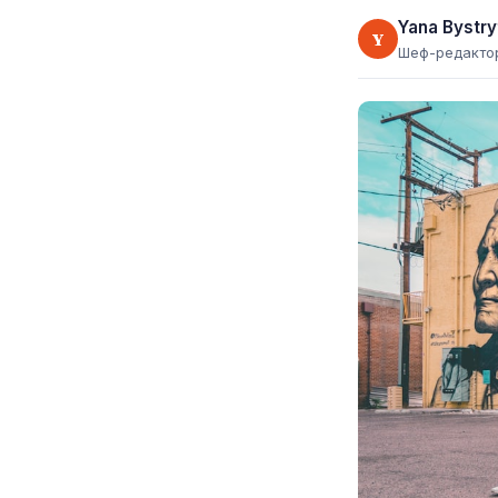
Yana Bystry
Y
Шеф-редакто