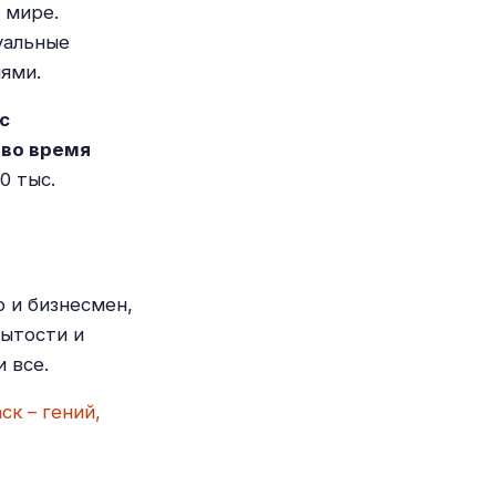
 мире.
уальные
ями.
с
 во время
0 тыс.
р и бизнесмен,
рытости и
 все.
ск – гений,