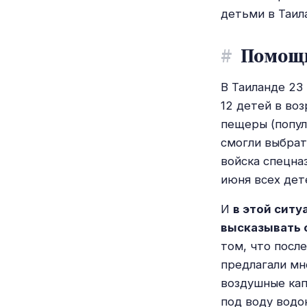
детьми в Таил
#
Помощь
В Таиланде 23
12 детей в воз
пещеры (популя
смогли выбрат
войска спецна
июня всех дет
И
в этой сит
высказывать 
том, что посл
предлагали мн
воздушные кап
под воду водо