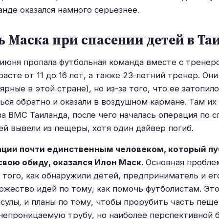
анде оказался намного серьезнее.
 Маска при спасении детей в Та
 июня пропала футбольная команда вместе с тренер
расте от 11 до 16 лет, а также 23-летний тренер. Он
рные в этой стране), но из-за того, что ее затопило
ься обратно и оказали в воздушном кармане. Там их
за ВМС Таиланда, после чего началась операция по с
ей вывели из пещеры, хотя один дайвер погиб.
уации почти единственным человеком, который пу
свою обиду, оказался Илон Маск
. Основная пробле
е того, как обнаружили детей, предприниматель и ег
ожество идей по тому, как помочь футболистам. Это
сулы, и планы по тому, чтобы прорубить часть пеще
непроницаемую трубу, но наиболее перспективной 