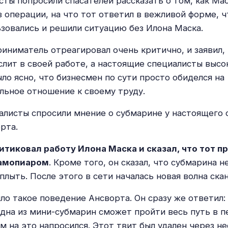
сты попросили спасателей рассказать о том, как Ма
в операции, на что тот ответил в вежливой форме, 
ьзовались и решили ситуацию без Илона Маска.
иниматель отреагировал очень критично, и заявил, 
слит в своей работе, а настоящие специалисты высо
ло ясно, что бизнесмен по сути просто обиделся на
ьное отношение к своему труду.
алисты спросили мнение о субмарине у настоящего 
рта.
тиковал работу Илона Маска и сказал, что тот п
самопиаром
. Кроме того, он сказал, что субмарина 
лыть. После этого в сети началась новая волна ска
ло такое поведение Ансворта. Он сразу же ответил:
одна из мини-субмарин сможет пройти весь путь в п
м на это напросился. Этот твит был удален через не