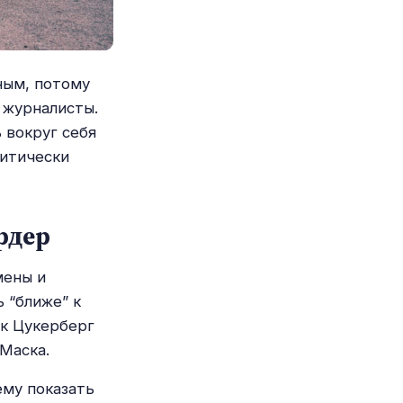
ным, потому
 журналисты.
 вокруг себя
ритически
рдер
мены и
 “ближе” к
рк Цукерберг
Маска.
ему показать