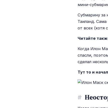
мини-субмари
Субмарину за 
Таиланд. Сама
от всех (хотя 
Читайте такж
Когда Илон Ма
спасли, поэто
сделал нескол
Тут то и нача
#
Неосто