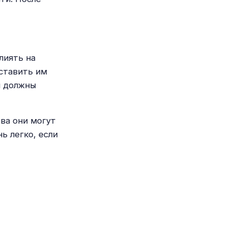
лиять на
оставить им
ы должны
тва они могут
ь легко, если