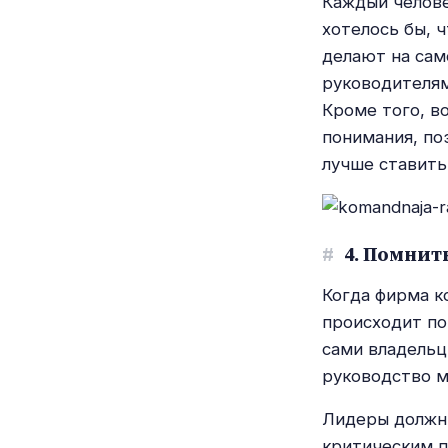
Каждый челове
хотелось бы, 
делают на сам
руководителям
Кроме того, в
понимания, по
лучше ставить
#
4. Помнить
Когда фирма к
происходит по
сами владельц
руководство м
Лидеры должны
критическим п