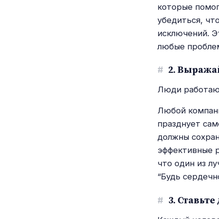
которые помог
убедиться, чт
исключений. Э
любые пробле
#
2. Выража
Люди работают
Любой компани
празднует сам
должны сохран
эффективные р
что один из л
“Будь сердечн
#
3. Ставьте