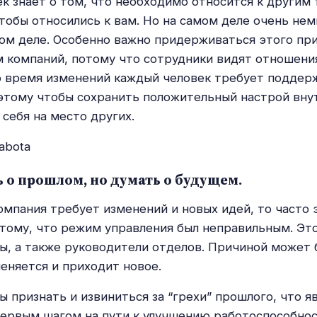
к знает о том, что необходимо относится к другим т
чтобы относились к вам. Но на самом деле очень нем
ом деле. Особенно важно придерживаться этого пр
 компаний, потому что сотрудники видят отношения
о время изменений каждый человек требует поддер
этому чтобы сохранить положительный настрой вну
 себя на место других.
 о прошлом, но думать о будущем.
омпания требует изменений и новых идей, то часто 
тому, что режим управления был неправильным. Это
ы, а также руководители отделов. Причиной может б
еняется и приходит новое.
 признать и извиниться за “грехи” прошлого, что я
ервым шагом на пути к улучшению работоспособнос