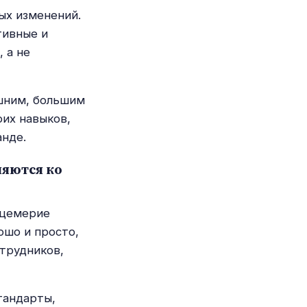
ых изменений.
тивные и
 а не
ешним, большим
оих навыков,
анде.
няются ко
ицемерие
ошо и просто,
отрудников,
тандарты,