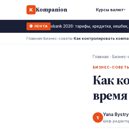
Kompanion
K
Курсы валют
▾
Monobank 2026: тарифы, кредитка, кешбек,
🔴 ЛЕНТА
12 июль 2026
Главная
›
Бизнес-советы
›
Как контролировать компа
Главная
›
Бизнес-
БИЗНЕС-СОВЕТ
Как к
время
Yana Bystry
Y
Шеф-редакто