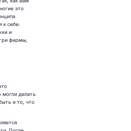
ак, как вам
ногие это
инципа
 к себе.
жки и
три фирмы,
это
 могли делать
ыть и то, что
вляется
ти. После