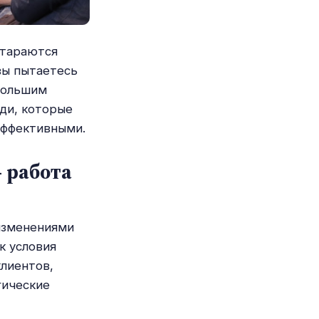
стараются
вы пытаетесь
большим
юди, которые
эффективными.
 работа
 изменениями
к условия
лиентов,
гические