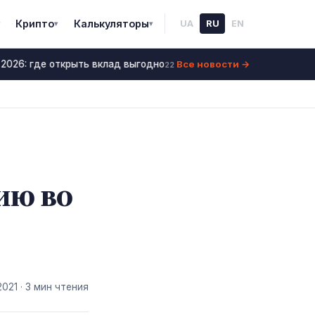
Крипто
Калькуляторы
UA
RU
EN
▾
▾
Все новости →
2026: где открыть вклад выгодно
Ставки по депозит
22 июнь 2026
ию во
2021
· 3 мин чтения