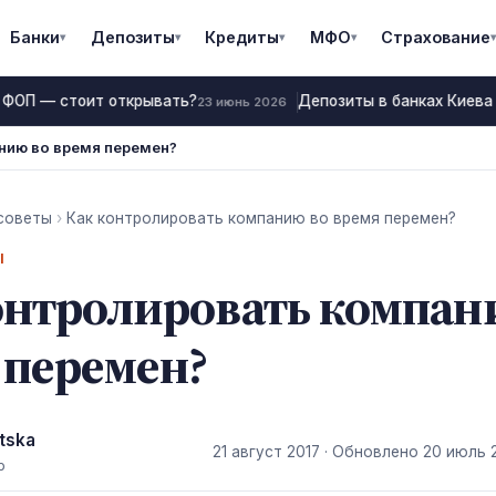
Банки
Депозиты
Кредиты
МФО
Страхование
▾
▾
▾
▾
▾
 ФОП — стоит открывать?
Депозиты в банках Киева 
23 июнь 2026
нию во время перемен?
советы
›
Как контролировать компанию во время перемен?
Ы
онтролировать компан
 перемен?
tska
21 август 2017
· Обновлено
20 июль 
р