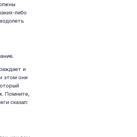
должны
каких-либо
реодолеть
ание.
раждает и
и этом они
который
х. Помните,
ги сказал: