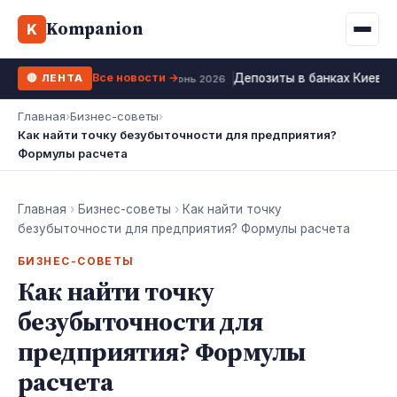
Binance
CCLoan
Kompanion
Ипотека
Жизни
K
UA
RU
EN
WhiteBIT
Калькулятор МФО
Депозит
Все новости →
Депозиты в банках Киева 
🔴 ЛЕНТА
Kuna
Все 10 МФО →
23 июнь 2026
Рефинансирование
Главная
›
Бизнес-советы
›
Bybit
Как найти точку безубыточности для предприятия?
ФОП налоги
Формулы расчета
OKX
Все 10 бирж →
Главная
›
Бизнес-советы
›
Как найти точку
безубыточности для предприятия? Формулы расчета
БИЗНЕС-СОВЕТЫ
Как найти точку
безубыточности для
предприятия? Формулы
расчета