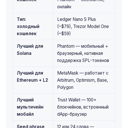
онлайн
Тип:
Ledger Nano S Plus
холодный
(~$79), Trezor Model One
кошелек
(~$59)
Лучший для
Phantom — мобильный +
Solana
браузерный, нативная
поддержка SPL-токенов
Лучший для
MetaMask — работает с
Ethereum + L2
Arbitrum, Optimism, Base,
Polygon
Лучший
Trust Wallet — 100+
мультичейн
блокчейнов, встроенный
мобайл
dApp-браузер
Seed phrase
12 или 24 слова —