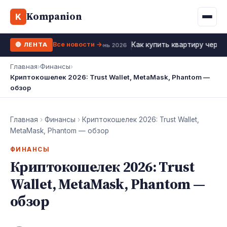
Binance
CCLoan
Kompanion
Ипотека
Жизни
K
UA
RU
EN
WhiteBIT
Калькулятор МФО
Депозит
Все новости →
Как купить квартиру через
🔴 ЛЕНТА
Kuna
Все 10 МФО →
21 июнь 2026
Рефинансирование
Главная
›
Финансы
›
Bybit
Криптокошелек 2026: Trust Wallet, MetaMask, Phantom —
ФОП налоги
обзор
OKX
Все 10 бирж →
Главная
›
Финансы
›
Криптокошелек 2026: Trust Wallet,
MetaMask, Phantom — обзор
ФИНАНСЫ
Криптокошелек 2026: Trust
Wallet, MetaMask, Phantom —
обзор