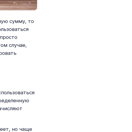
ную сумму, то
ользоваться
 просто
том случае,
ировать
спользоваться
пределенную
начисляют
еет, но чаще