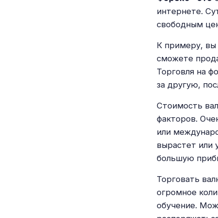
интернете. Су
свободным це
К примеру, вы
сможете прода
Торговля на ф
за другую, пос
Стоимость вал
факторов. Оче
или междунаро
вырастет или 
большую приб
Торговать вал
огромное коли
обучение. Мож