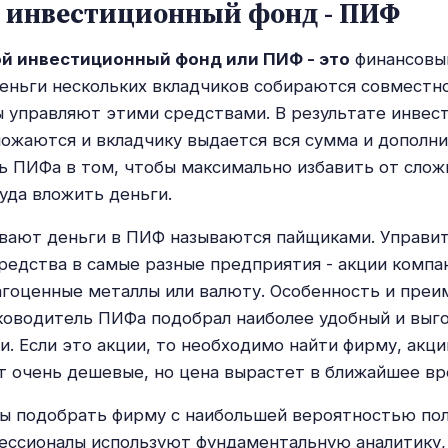
 инвестиционный фонд - ПИФ
й инвестиционный фонд или ПИФ - это
финансовы
еньги нескольких вкладчиков собираются совместно
 управляют этими средствами. В результате инвес
ожаются и вкладчику выдается вся сумма и дополн
ь ПИФа в том, чтобы максимально избавить от слож
куда вложить деньги.
ывают деньги в ПИФ называются пайщиками. Управи
редства в самые разные предприятия - акции компа
агоценные металлы или валюту. Особенность и преи
ководитель ПИФа подобрал наиболее удобный и выг
и. Если это акции, то необходимо найти фирму, акци
 очень дешевые, но цена вырастет в ближайшее вр
бы подобрать фирму с наибольшей вероятностью по
ессионалы используют фундаментальную аналитику,