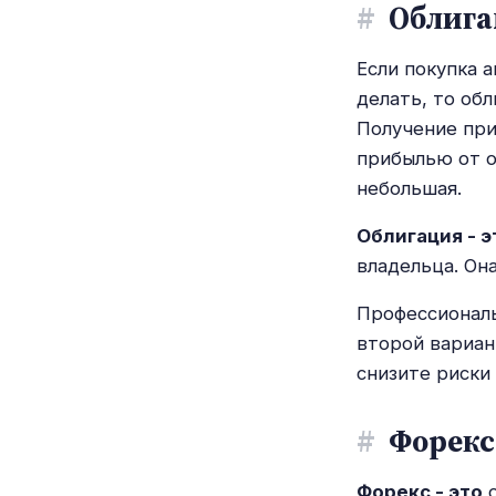
#
Облиг
Если покупка 
делать, то обл
Получение при
прибылью от о
небольшая.
Облигация - э
владельца. Он
Профессиональ
второй вариан
снизите риски
#
Форекс
Форекс - это
о