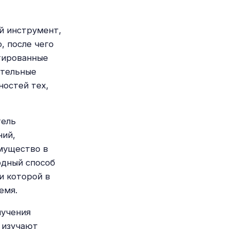
й инструмент,
, после чего
тированные
ительные
ностей тех,
тель
ний,
мущество в
одный способ
и которой в
емя.
лучения
 изучают