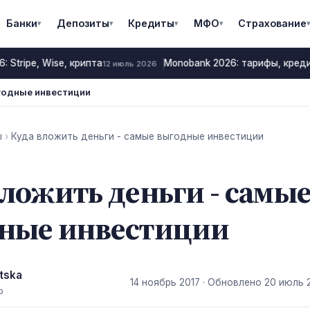
Банки
Депозиты
Кредиты
МФО
Страхование
▾
▾
▾
▾
▾
Stripe, Wise, крипта
Monobank 2026: тарифы, креди
12 июль 2026
годные инвестиции
ы
›
Куда вложить деньги - самые выгодные инвестиции
вложить деньги - самы
ные инвестиции
tska
14 ноябрь 2017
· Обновлено
20 июль 
р