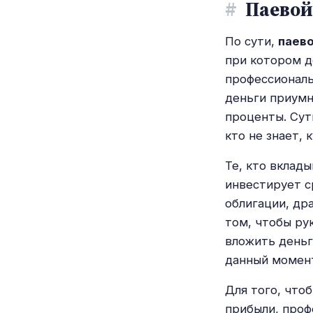
#
Паевой
По сути,
паево
при котором д
профессионалы
деньги приумн
проценты. Сут
кто не знает, 
Те, кто вклад
инвестирует с
облигации, др
том, чтобы ру
вложить деньг
данный момент
Для того, что
прибыли, проф