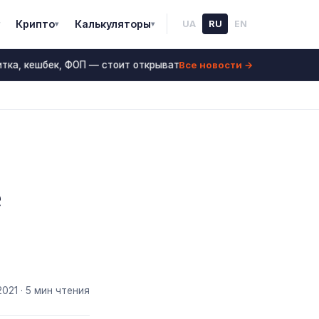
Крипто
Калькуляторы
UA
RU
EN
▾
▾
Все новости →
тка, кешбек, ФОП — стоит открывать?
Депозиты в ба
23 июнь 2026
е
2021
· 5 мин чтения