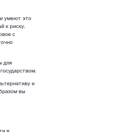
 и умеют это
й к риску.
овое с
точно
ы для
 государством.
льтернативу и
образом вы
ги в