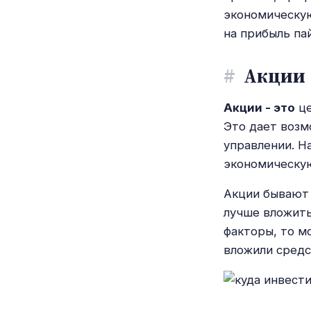
экономическую
на прибыль па
#
Акции
Акции - это
це
Это дает возм
управлении. Н
экономическу
Акции бывают 
лучше вложить
факторы, то м
вложили средс