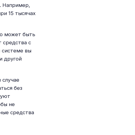
. Например,
при 15 тысячах
то может быть
 средства с
й системе вы
и другой
в случае
аться без
туют
обы не
нные средства