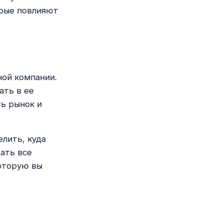
орые повлияют
ной компании.
ать в ее
ть рынок и
лить, куда
ать все
которую вы