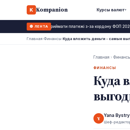
Kompanion
K
Курсы валют
▾
Як приймати платежі з-за кордону ФОП 2026: 
🔴 ЛЕНТА
18 июль 2026
Главная
›
Финансы
›
Куда вложить деньги - самые вы
Главная
›
Финанс
ФИНАНСЫ
Куда 
выгод
Yana Bystry
Y
Шеф-редакто