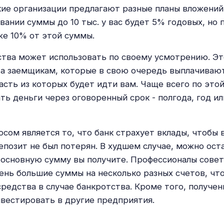
кие организации предлагают разные планы вложений
ании суммы до 10 тыс. у вас будет 5% годовых, но 
же 10% от этой суммы.
ства может использовать по своему усмотрению. Э
а заемщикам, которые в свою очередь выплачивают
асть из которых будет идти вам. Чаще всего по это
ть деньги через оговоренный срок - полгода, год ил
сом является то, что банк страхует вклады, чтобы 
епозит не был потерян. В худшем случае, можно ост
 основную сумму вы получите. Профессионалы сове
ень большие суммы на несколько разных счетов, чт
средства в случае банкротства. Кроме того, получе
вестировать в другие предприятия.