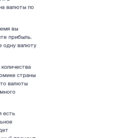
на валюты по
ремя вы
ите прибыль.
е одну валюту
 количества
номике страны
-то валюты
амного
я есть
льное
дет