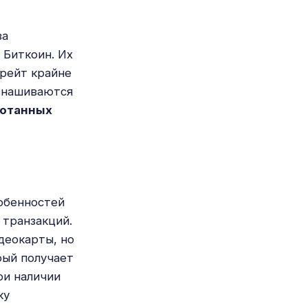
за
 Биткоин. Их
шрейт крайне
изнашиваются
ботанных
собенностей
 транзакций.
деокарты, но
рый получает
ри наличии
ку