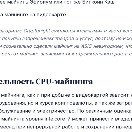
ее майнить Эфириум или тот же Биткоин Кэш.
лгоритме Cryptonight считаются «темными» и часто исп
 покупки запрещенных товаров и услуг, поэтому не иск
и сознательно сделали майнинг на ASIC невыгодным, чт
 сеть от майнинг-зависимости и стремительного роста 
ельность CPU-майнинга
майнинга, как и при добыче с видеокартой зависит 
удования, но и курса криптовалюты, а так же затра
бслуживание и электричество. По различным оценк
майнинга уровня intelcore i7 может принести владел
 месяц при непрерывной работе и сохранении нынеш