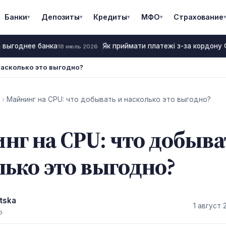
Банки
Депозиты
Кредиты
МФО
Страхование
▾
▾
▾
▾
▾
 выгоднее банка
Як приймати платежі з-за кордону ФО
18 июль 2026
насколько это выгодно?
›
Майнинг на CPU: что добывать и насколько это выгодно?
нг на CPU: что добыва
лько это выгодно?
tska
1 август 
р