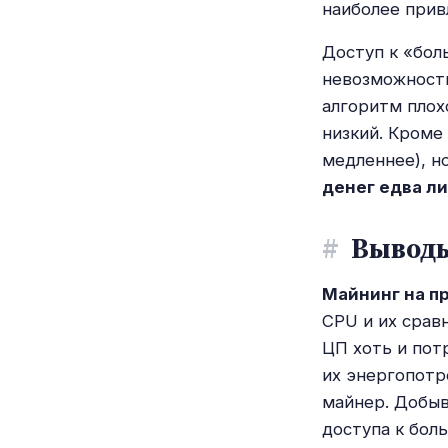
наиболее прив
Доступ к «бол
невозможности
алгоритм плох
низкий. Кроме
медленнее), н
денег едва ли
#
Вывод
Майнинг на пр
CPU и их срав
ЦП хоть и пот
их энергопотр
майнер. Добыв
доступа к бол