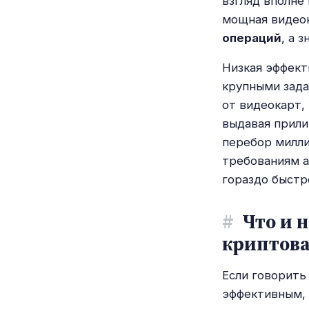
взгляд вполне
мощная видео
операций
, а 
Низкая эффект
крупными зада
от видеокарт,
выдавая прили
перебор милл
требованиям а
гораздо быстр
#
Что и 
криптов
Если говорить
эффективным, 