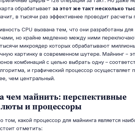
 приличные цифры – 128 операций за такт. Но даже 
карта обрабатывает
за этот же такт несколько ты
значит, в тысячи раз эффективнее проводит расчеты 
ивность CPU вызвана тем, что они разработаны для
чами, но крайне медленно между ними переключают
 тысячи микроядер которых обрабатывают миллионы
чную картинку в современном шутере. Майнинг – эт
ионов комбинаций с целью выбрать одну – соответ
лгоритма, и графический процессор осуществляет 
ее, чем центральный.
на чем майнить: перспективные
алюты и процессоры
 о том, какой процессор для майнинга является наиб
стоит отметить: