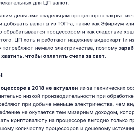
лекательных для ЦП валют.
ьшим деньгам» владельцам процессоров закрыт из-
 добывать валюты из ТОП-а, такие как Эфириум или
о обрабатывается процессором и как следствие хэ
 того, ЦП хоть и работают надежнее видеокарт (и 
о потребляют немало электричества, поэтому з
ара
 хватить, чтобы оплатить счета за свет.
ы
оцессоре в 2018 не актуален
из-за технических о
нительно низкой производительности при обработке
ребляют при добыче меньше электричества, чем ви
ебление не окупается тем мизерным доходом, кото
ать криптовалюту на процессоре выгодно только п
ьшому количеству процессоров и дешевому источни