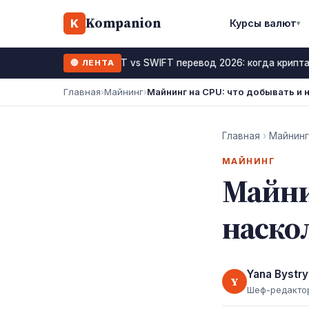
Kompanion
K
Курсы валют
▾
USDT vs SWIFT перевод 2026: когда крипта
🔴 ЛЕНТА
19 июль 2026
Главная
›
Майнинг
›
Майнинг на CPU: что добывать и 
Главная
›
Майнинг
МАЙНИНГ
Майни
наско
Yana Bystry
Y
Шеф-редакто