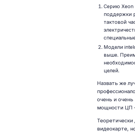
Серию Xeon 
поддержки р
тактовой ча
электричест
специальные
Модели intel
выше. Преим
необходимос
целей.
Назвать же лу
профессионало
очень и очень
мощности ЦП 
Теоретически 
видеокарте, н