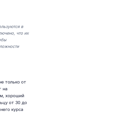
ользуются в
лючено, что их
обы
сложности
не только от
т на
ам, хороший
ьцу от 30 до
него курса