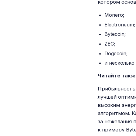
котором основ
Monero;
Electroneum;
Bytecoin;
ZEC;
Dogecoin;
и несколько
Читайте такж
Прибыльность 
лучшей оптими
высоким энерг
алгоритмом. К
за нежелания 
к примеру Byte