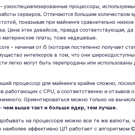
– узкоспециализированные процессоры, используемы
аботы серверов. Отличаются большим количеством я
стотой, показывая при майнинге сравнительно низкое
ва. Цена этих девайсов, правда соответствующая, да
 материнские платы, тоже недешевые.
core – начиная от i5 (которая постепенно получает ста
ущество интелкоров в том, что они широкодоступны
ти легко могут быть перепроданы или использованы 
чший процессор для майнинга крайне сложно, поско
в работающих с CPU, а соответственно и отзывов о
 немного. Ориентироваться можно только на вычис
–
чем выше такт и больше ядер, тем лучше.
добывать на процессоре можно все те же валюты, ч
о наиболее эффективно ЦП работает с алгоритмом
C