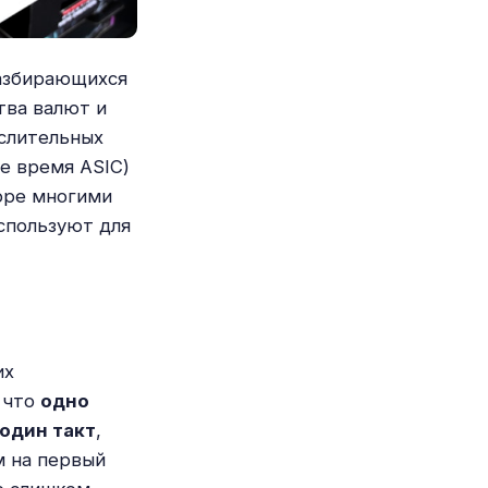
разбирающихся
тва валют и
ислительных
е время ASIC)
оре многими
спользуют для
их
 что
одно
 один такт
,
м на первый