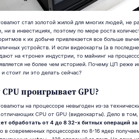
овалют стал золотой жилой для многих людей, не 
е, ни в инвестициях, поэтому по мере роста количес
оритмов к их добыче привлекается все больше выч
личных устройств. И если видеокарты (а в последне
дают на «троне» индустрии, то майнинг на процесс
 является не более чем историей. Почему ЦП реже и
 и стоит ли это делать сейчас?
 CPU проигрывает GPU?
овалюты на процессоре невыгоден из-за техническ
 отличающих CPU от GPU (видеокарты). Дело в том,
т обработать от 4 до 8 32-х битных операций за
то в современных процессорах по 8-16 ядер получае