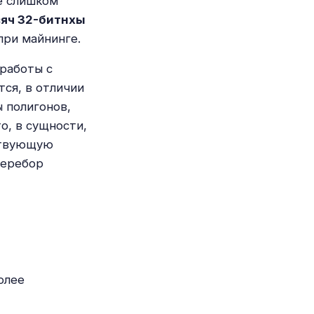
не слишком
сяч 32-битнхы
при майнинге.
 работы с
ся, в отличии
 полигонов,
о, в сущности,
ствующую
перебор
олее