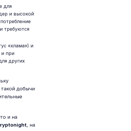
е для
дер и высокой
 потребление
 и требуются
тус «хлама») и
 и при
для других
льку
 такой добычи
лительные
то и на
ryptonight
, на