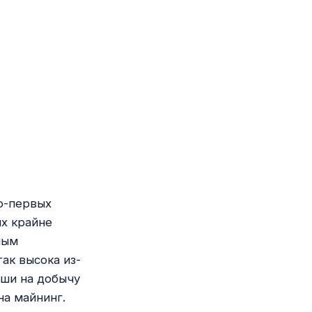
о-первых
ых крайне
ным
ак высока из-
эши на добычу
на майнинг.