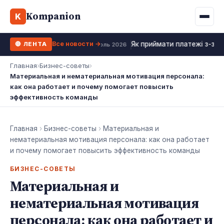
Binance
CCLoan
Kompanion
Ипотека
Жизни
K
UA
RU
EN
WhiteBIT
Калькулятор МФО
Депозит
Все новости →
Як приймати платежі з-за к
🔴 ЛЕНТА
Kuna
Все 10 МФО →
18 июль 2026
Рефинансирование
Главная
›
Бизнес-советы
›
Bybit
Материальная и нематериальная мотивация персонала:
ФОП налоги
как она работает и почему помогает повысить
OKX
эффективность команды
Все 10 бирж →
Главная
›
Бизнес-советы
›
Материальная и
нематериальная мотивация персонала: как она работает
и почему помогает повысить эффективность команды
БИЗНЕС-СОВЕТЫ
Материальная и
нематериальная мотивация
персонала: как она работает и