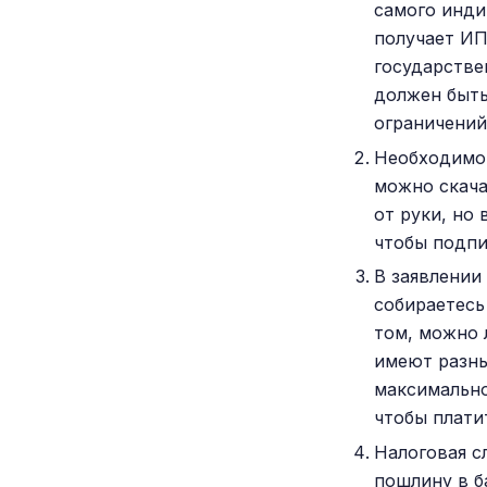
самого инди
получает ИП
государстве
должен быть
ограничений
Необходимо 
можно скача
от руки, но
чтобы подпи
В заявлении
собираетесь
том, можно 
имеют разны
максимально
чтобы плати
Налоговая с
пошлину в б