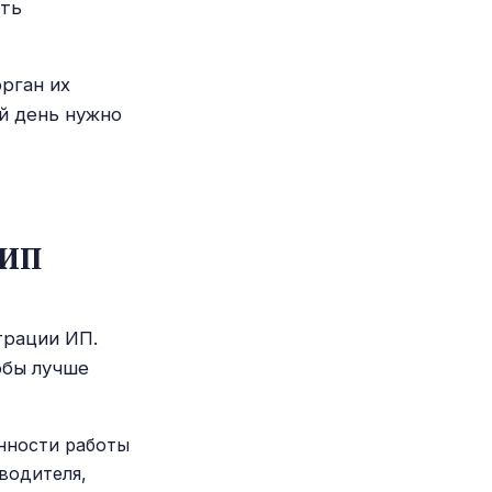
ить
рган их
ой день нужно
 ИП
трации ИП.
обы лучше
нности работы
оводителя,