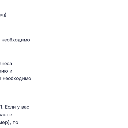
pg)
е необходимо
знеса
пию и
ии необходимо
. Если у вас
чаете
ер), то