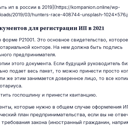
ыть ип в россии в 2019](https://kompanion.online/wp-
loads/2019/03/hunters-race-408744-unsplash-1024x576.j
кументов для регистрации ИП в 2021
о форме Р21001. Это основное свидетельство, которо
нотариальной конторе. На нем должна быть подпись
ного предпринимателя.
опии этого документа. Если будущий руководитель би
ьно подает весь пакет, то можно принести просто ко
сли же этим занимается доверенное лицо, то все коп
нотариуса.
тить госпошлину и принести квитанцию.
енты, которые нужно в общем случае оформления ИП
ческий план предпринимательства, если вы не отве
требования закона (иностранный гражданин, наприм