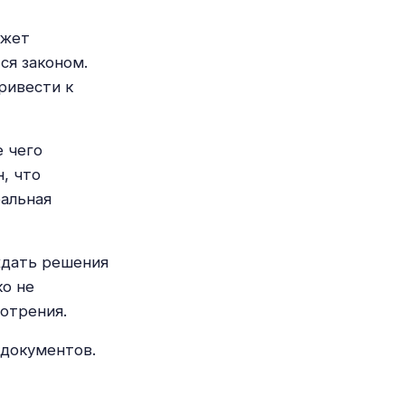
ожет
ся законом.
ривести к
 чего
, что
ральная
ждать решения
ко не
отрения.
 документов.