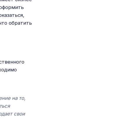
 оформить
оказаться,
 что обратить
ственного
бходимо
ение на то,
ться
одает свои