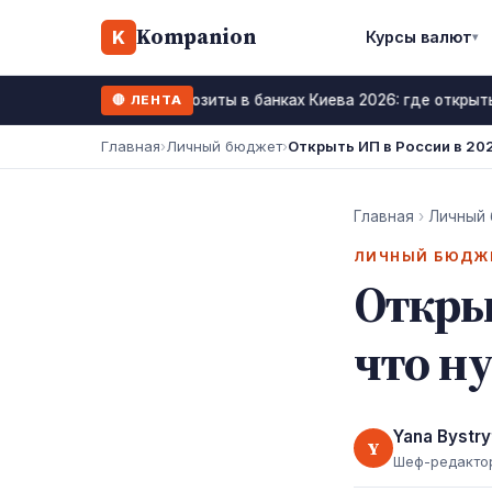
Kompanion
K
Курсы валют
▾
Депозиты в банках Киева 2026: где открыть
🔴 ЛЕНТА
23 июнь 2026
Главная
›
Личный бюджет
›
Открыть ИП в России в 202
Главная
›
Личный
ЛИЧНЫЙ БЮДЖ
Открыт
что н
Yana Bystry
Y
Шеф-редакто