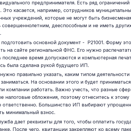
видуального предпринимателя. Есть ряд ограничений 
. Это касается, например, сотрудников муниципальны
нных учреждений, которые не могут быть бизнесмена
 совершеннолетним, дееспособным и не иметь други
.
подготовить основной документ - Р21001. Форму это
ть на сайте региональной ФНС. Его нужно распечатат
 в последнее время допускаются и компьютерная печат
сь была сделана рукой будущего ИП.
 нужно правильно указать, каким типом деятельности
 заниматься. На основании этого и будет приниматьс
ли компании работать. Важно учесть, что разные сфер
е налоговые обложения, поэтому отнеситесь к этому
 ответственно. Большинство ИП выбирают упрощенн
ть минимальный взнос.
лужба дает реквизиты для того, чтобы оплатить госу
анке. После чего, квитанции закрепляют ко всему пак