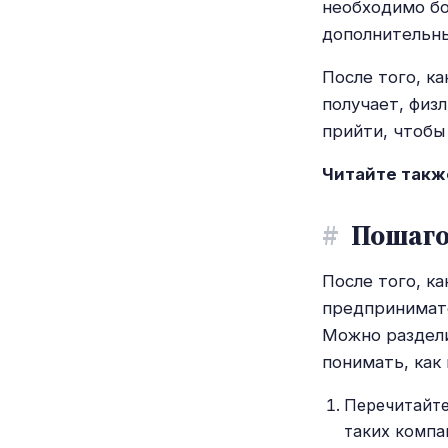
необходимо бо
дополнительны
После того, к
получает, физл
прийти, чтобы
Читайте такж
#
Пошаго
После того, к
предпринимате
Можно раздели
понимать, как 
Перечитайте
таких компа