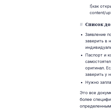
![как откр
content/up
#
Список до
Заявление п
заверить в 
индивидуаль
Паспорт и к
самостоятел
оригинал. Е
заверить у 
Нужно запла
Это все докум
более специфи
определенным 