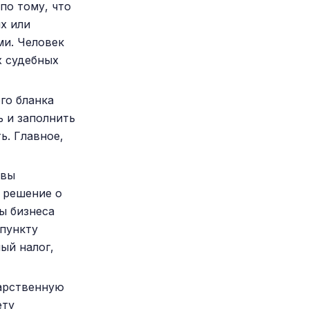
по тому, что
х или
ми. Человек
х судебных
го бланка
ь и заполнить
ь. Главное,
 вы
я решение о
ы бизнеса
 пункту
ый налог,
дарственную
ету