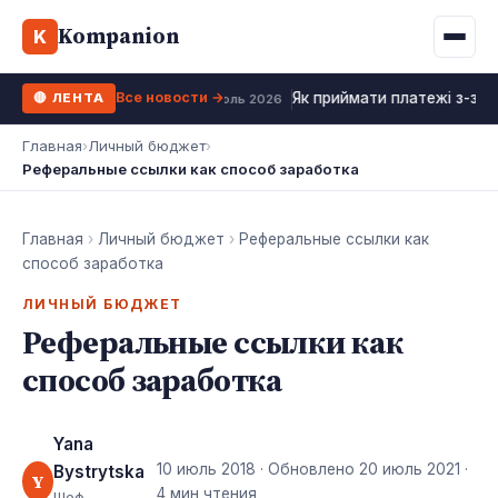
Binance
CCLoan
Kompanion
Ипотека
Жизни
K
UA
RU
EN
WhiteBIT
Калькулятор МФО
Депозит
Все новости →
Як приймати платежі з-за к
🔴 ЛЕНТА
Kuna
Все 10 МФО →
18 июль 2026
Рефинансирование
Главная
›
Личный бюджет
›
Bybit
Реферальные ссылки как способ заработка
ФОП налоги
OKX
Все 10 бирж →
Главная
›
Личный бюджет
›
Реферальные ссылки как
способ заработка
ЛИЧНЫЙ БЮДЖЕТ
Реферальные ссылки как
способ заработка
Yana
10 июль 2018
· Обновлено
20 июль 2021
·
Bystrytska
Y
4 мин чтения
Шеф-