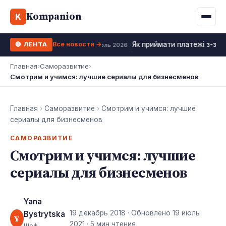
Binance
CCLoan
Kompanion
Ипотека
Жизни
K
UA
RU
EN
WhiteBIT
Калькулятор МФО
Депозит
Все новости →
Як приймати платежі з-за к
🔴 ЛЕНТА
Kuna
Все 10 МФО →
18 июль 2026
Рефинансирование
Главная
›
Саморазвитие
›
Bybit
Смотрим и учимся: лучшие сериалы для бизнесменов
ФОП налоги
OKX
Все 10 бирж →
Главная
›
Саморазвитие
›
Смотрим и учимся: лучшие
сериалы для бизнесменов
САМОРАЗВИТИЕ
Смотрим и учимся: лучшие
сериалы для бизнесменов
Yana
19 декабрь 2018
· Обновлено
19 июль
Bystrytska
Y
2021
· 5 мин чтения
Шеф-