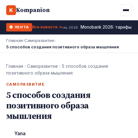
Binance
CCLoan
Kompanion
Ипотека
Жизни
K
UA
RU
EN
WhiteBIT
Калькулятор МФО
Депозит
Все новости →
Monobank 2026: тарифы, к
🔴 ЛЕНТА
Kuna
Все 10 МФО →
12 июль 2026
Рефинансирование
Главная
›
Саморазвитие
›
Bybit
5 способов создания позитивного образа мышления
ФОП налоги
OKX
Все 10 бирж →
Главная
›
Саморазвитие
›
5 способов создания
позитивного образа мышления
САМОРАЗВИТИЕ
5 способов создания
позитивного образа
мышления
Yana