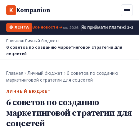
Binance
CCLoan
Kompanion
Ипотека
Жизни
K
UA
RU
EN
WhiteBIT
Калькулятор МФО
Депозит
Все новости →
Як приймати платежі з-за к
🔴 ЛЕНТА
Kuna
Все 10 МФО →
18 июль 2026
Рефинансирование
Главная
›
Личный бюджет
›
Bybit
6 советов по созданию маркетинговой стратегии для
ФОП налоги
соцсетей
OKX
Все 10 бирж →
Главная
›
Личный бюджет
›
6 советов по созданию
маркетинговой стратегии для соцсетей
ЛИЧНЫЙ БЮДЖЕТ
6 советов по созданию
маркетинговой стратегии для
соцсетей