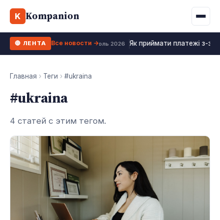
Binance
CCLoan
Kompanion
Ипотека
Жизни
K
UA
RU
EN
WhiteBIT
Калькулятор МФО
Депозит
Все новости →
Як приймати платежі з-за 
🔴 ЛЕНТА
Kuna
Все 10 МФО →
18 июль 2026
Рефинансирование
Bybit
ФОП налоги
Главная
›
Теги
›
#ukraina
OKX
#ukraina
Все 10 бирж →
4 статей с этим тегом.