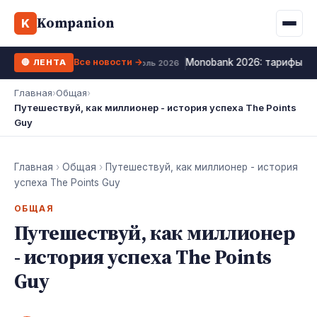
Binance
CCLoan
Kompanion
Ипотека
Жизни
K
UA
RU
EN
WhiteBIT
Калькулятор МФО
Депозит
Все новости →
Monobank 2026: тарифы, к
🔴 ЛЕНТА
Kuna
Все 10 МФО →
12 июль 2026
Рефинансирование
Главная
›
Общая
›
Bybit
Путешествуй, как миллионер - история успеха The Points
ФОП налоги
Guy
OKX
Все 10 бирж →
Главная
›
Общая
›
Путешествуй, как миллионер - история
успеха The Points Guy
ОБЩАЯ
Путешествуй, как миллионер
- история успеха The Points
Guy