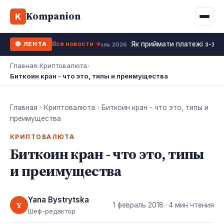
Binance
CCLoan
Kompanion
Ипотека
Жизни
K
UA
RU
EN
WhiteBIT
Калькулятор МФО
Депозит
Все новости →
Як приймати платежі з-за к
🔴 ЛЕНТА
Kuna
Все 10 МФО →
18 июль 2026
Рефинансирование
Главная
›
Криптовалюта
›
Bybit
Биткоин кран - что это, типы и преимущества
ФОП налоги
OKX
Все 10 бирж →
Главная
›
Криптовалюта
›
Биткоин кран - что это, типы и
преимущества
КРИПТОВАЛЮТА
Биткоин кран - что это, типы
и преимущества
Yana Bystrytska
Y
1 февраль 2018
· 4 мин чтения
Шеф-редактор