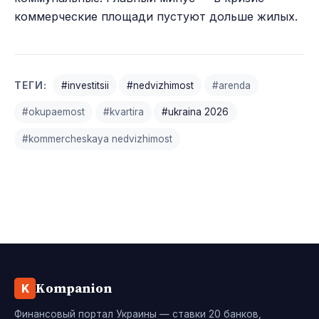
коммерческие площади пустуют дольше жилых.
ТЕГИ:
#investitsii
#nedvizhimost
#arenda
#okupaemost
#kvartira
#ukraina 2026
#kommercheskaya nedvizhimost
Kompanion
K
Финансовый портал Украины — ставки 20 банков,