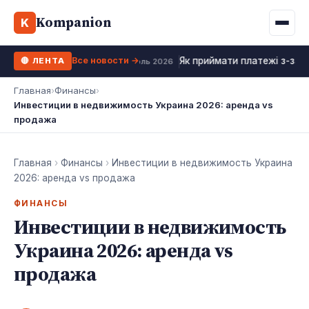
Binance
CCLoan
Kompanion
Ипотека
Жизни
K
UA
RU
EN
WhiteBIT
Калькулятор МФО
Депозит
Все новости →
Як приймати платежі з-за к
🔴 ЛЕНТА
Kuna
Все 10 МФО →
18 июль 2026
Рефинансирование
Главная
›
Финансы
›
Bybit
Инвестиции в недвижимость Украина 2026: аренда vs
ФОП налоги
продажа
OKX
Все 10 бирж →
Главная
›
Финансы
›
Инвестиции в недвижимость Украина
2026: аренда vs продажа
ФИНАНСЫ
Инвестиции в недвижимость
Украина 2026: аренда vs
продажа