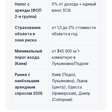
Налог с
5% от дохода + единый
аренды (ФОП
взнос ЕСВ
2-я группа)
Страхование
от 1,5 до 3% стоимости
объекта в
объекта в год
зоне риска
Минимальный
от $45 000 за 1-
порог входа
комнатную в
(Киев)
Лукьяновке/Подоле
Рынки с
Киев (Подол,
наибольшим
Лукьяновка), Львов
арендным
(центр), Одесса
спросом 2026
(приморская), Днепр
(Соборная)