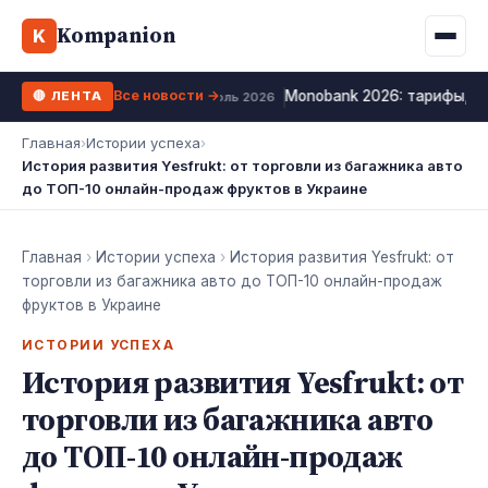
Binance
CCLoan
Kompanion
Ипотека
Жизни
K
UA
RU
EN
WhiteBIT
Калькулятор МФО
Депозит
Все новости →
Monobank 2026: тарифы, к
🔴 ЛЕНТА
Kuna
Все 10 МФО →
12 июль 2026
Рефинансирование
Главная
›
Истории успеха
›
Bybit
История развития Yesfrukt: от торговли из багажника авто
ФОП налоги
до ТОП-10 онлайн-продаж фруктов в Украине
OKX
Все 10 бирж →
Главная
›
Истории успеха
›
История развития Yesfrukt: от
торговли из багажника авто до ТОП-10 онлайн-продаж
фруктов в Украине
ИСТОРИИ УСПЕХА
История развития Yesfrukt: от
торговли из багажника авто
до ТОП-10 онлайн-продаж