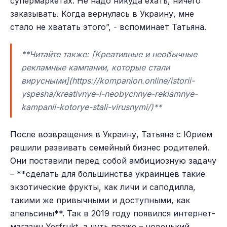
супермаркетах. Не надо никуда ехать, ничего
заказывать. Когда вернулась в Украину, мне
стало не хватать этого”, - вспоминает Татьяна.
**Читайте также: [Креативные и необычные
рекламные кампании, которые стали
вирусными](https://kompanion.online/istorii-
yspesha/kreativnye-i-neobychnye-reklamnye-
kampanii-kotorye-stali-virusnymi/)**
После возвращения в Украину, Татьяна с Юрием
решили развивать семейный бизнес родителей.
Они поставили перед собой амбициозную задачу
– **сделать для большинства украинцев такие
экзотические фрукты, как личи и саподилла,
такими же привычными и доступными, как
апельсины**. Так в 2019 году появился интернет-
магазин Yesfrukt, а чуть позже – новенький