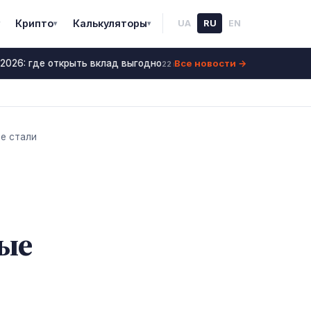
Крипто
Калькуляторы
UA
RU
EN
▾
▾
Все новости →
026: где открыть вклад выгодно
Ставки по депозит
22 июнь 2026
е стали
рые