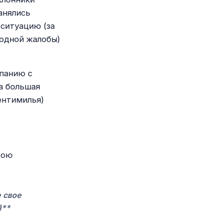
анялись
ситуацию (за
 одной жалобы)
мпанию с
а большая
ентимилья)
вою
 свое
)**