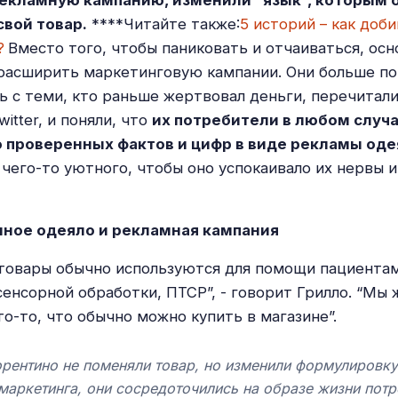
екламную кампанию, изменили “язык”, которым 
свой товар.
****Читайте также:
5 историй – как доб
?
Вместо того, чтобы паниковать и отчаиваться, осн
расширить маркетинговую кампании. Они больше по
ь с теми, кто раньше жертвовал деньги, перечитал
witter, и поняли, что
их потребители в любом случа
о проверенных фактов и цифр в виде рекламы оде
 чего-то уютного, чтобы оно успокаивало их нервы 
товары обычно используются для помощи пациентам
енсорной обработки, ПТСР”, - говорит Грилло. “Мы 
то-то, что обычно можно купить в магазине”.
орентино не поменяли товар, но изменили формулировку
маркетинга, они сосредоточились на образе жизни пот