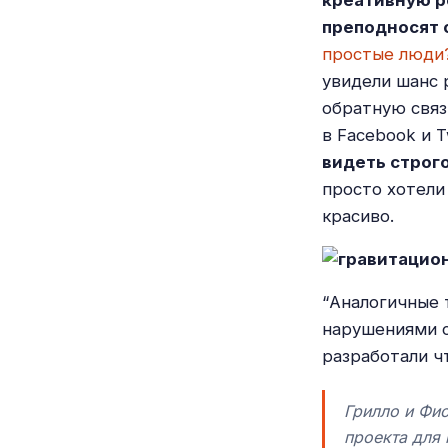
креативную р
преподносят 
простые люди
увидели шанс 
обратную связ
в Facebook и T
видеть строг
просто хотели
красиво.
“Аналогичные 
нарушениями с
разработали ч
Грилло и Фи
проекта для 