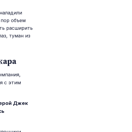
 наладили
 пор объем
сть расширить
аз, туман из
жара
омпания,
я с этим
герой Джек
сь
клонники