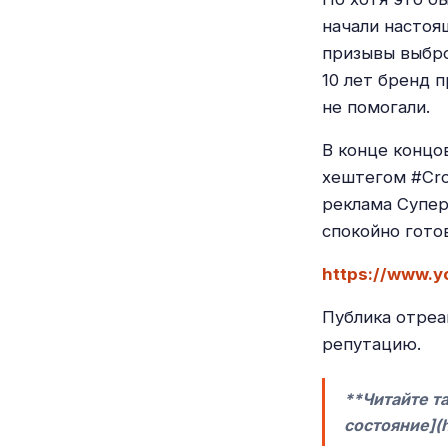
начали настоя
призывы выбро
10 лет бренд 
не помогали.
В конце концо
хештегом #Cro
реклама Супер
спокойно гото
https://www.
Публика отреа
репутацию.
**Читайте т
состояние](h