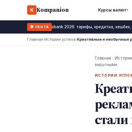
Kompanion
K
Курсы валют
▾
Monobank 2026: тарифы, кредитка, кешбек,
🔴 ЛЕНТА
12 июль 2026
Главная
›
Истории успеха
›
Креативные и необычные 
Главная
›
Истории
вирусными
ИСТОРИИ УСПЕ
Креат
рекла
стали