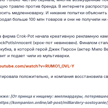
щую травлю против бренда. В интернете распростр
сить медленноварку. И никакие попытки объяснить 
продал больше 100 млн товаров и они не получили ни
в фирма Crok-Pot начала креативную рекламную ка
ckPotIsInnocent (крок-пот невиновен). Финалом стал
кубка, в которой герой Джек Пирсон (актер Мило В
вит и подает чили из мультиварки.
youtube.com/watch?v=RUMO1_OVL-Y
гировала положительно, и компания восстановила с
акже: [От принца к нищему: миллиардеры, потерявшее
ttps://kompanion.online/all-post/milliardery-sostoyanie/