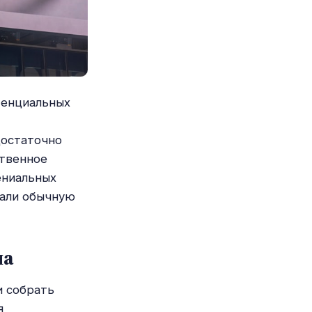
тенциальных
достаточно
ственное
ениальных
лали обычную
ла
и собрать
я