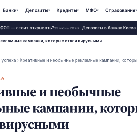
Банки
Депозиты
Кредиты
МФО
Страхование
▾
▾
▾
▾
▾
 ФОП — стоит открывать?
Депозиты в банках Киева 2
23 июнь 2026
рекламные кампании, которые стали вирусными
 успеха
›
Креативные и необычные рекламные кампании, которы
ХА
ивные и необычные
мные кампании, кото
 вирусными