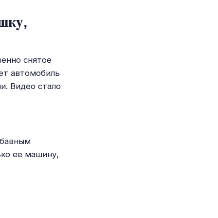
шку,
венно снятое
ает автомобиль
ни. Видео стало
абавным
ко ее машину,