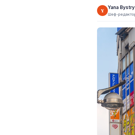
Yana Bystry
Y
Шеф-редакто