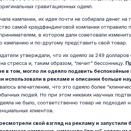
оригинальных гравитационных одеял.
чала кампании, их идея почти не собирала денег на 
ство самой краудфандинговой компании отправило 
ринимателям, в котором дали советовали изменит
 кампанию и по-другому представить свой товар.
здатели утверждали, что их одеяло за 249 долларов
на стресса и, таким образом, “лечит” бессонницу.
П
не в том, могло ли одеяло подавить беспокойные 
они использовали в рекламе и описании больше на
валось впечатление, что это одеяло более “клиничес
обычных людей. Но при этом никаких научных подт
одеяла не было, соответственно товар не подходил 
енциальных клиентов.
ресмотрели свой взгляд на рекламу и запустили 