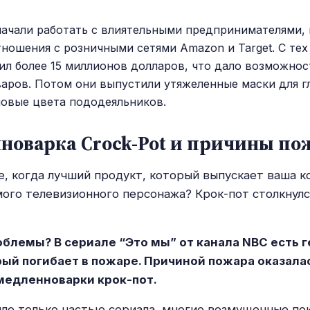
начали работать с влиятельными предпринимателями,
ношения с розничными сетями Amazon и Target. С тех
ил более 15 миллионов долларов, что дало возможно
аров. Потом они выпустили утяжеленные маски для гл
новые цвета пододеяльников.
новарка Crock-Pot и причины по
е, когда лучший продукт, который выпускает ваша к
ого телевизионного персонажа? Крок-пот столкнулс
роблемы? В сериале “Это мы” от канала NBC есть 
рый погибает в пожаре. Причиной пожара оказала
медленноварки крок-пот.
ыло только частью сериала, многие возмущенные по