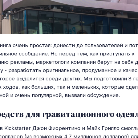
инга очень простая: донести до пользователей и по
ильное сообщение. Но перед тем, как приступать к
ию рекламы, маркетологи компании берут на себя 
у - разработать оригинальное, продуманное и каче
торое выделится среди других. Мы подготовили 8 г
 ходов, как больших, так и маленьких, которые сде
ной и очень популярной, вызвали обсуждение.
едств для гравитационного одея
 в Kickstarter Джон Фиорентино и Майк Грилло смогл
долларов (из возможных 4,7 миллионов долларов) дл