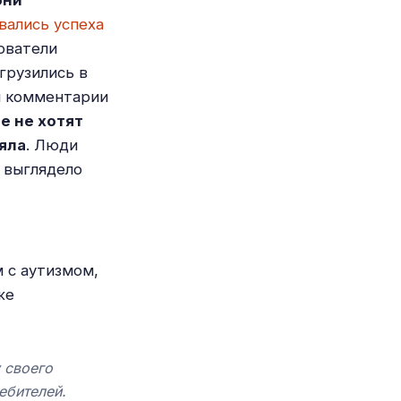
они
ивались успеха
ователи
грузились в
и комментарии
е не хотят
яла
. Люди
и выглядело
 с аутизмом,
же
 своего
ребителей
.