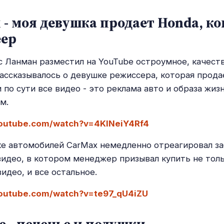
- моя девушка продает Honda, ко
еер
 Ланман разместил на YouTube остроумное, качест
рассказывалось о девушке режиссера, которая прод
 по сути все видео - это реклама авто и образа жиз
м.
youtube.com/watch?v=4KlNeiY4Rf4
ке автомобилей CarMax немедленно отреагировал з
идео, в котором менеджер призывал купить не толь
видео, и все остальное.
youtube.com/watch?v=te97_qU4iZU