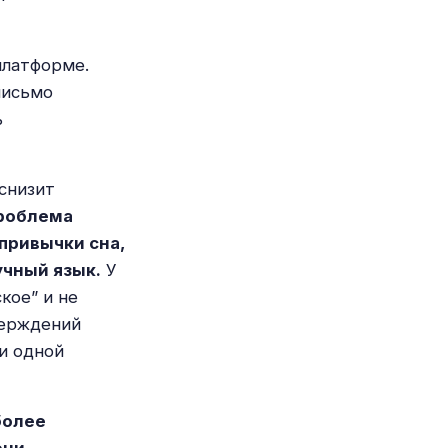
платформе.
письмо
ь
 снизит
роблема
привычки сна,
учный язык.
У
кое” и не
верждений
ни одной
более