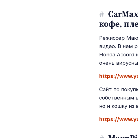
#
CarMax 
кофе, пл
Режиссер Макс
видео. В нем 
Honda Accord и
очень вирусны
https://www.
Сайт по покуп
собственным в
но и кошку из 
https://www.