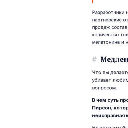
Разработчики 
партнерские от
продаж состав
количество тов
мелатонина и 
#
Медлен
Что вы делает
убивает любим
вопросом.
В чем суть п
Пирсон, кото
неисправная 
Но хотя это б