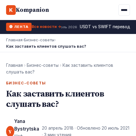
Binance
CCLoan
Kompanion
Ипотека
Жизни
K
UA
RU
EN
WhiteBIT
Калькулятор МФО
Депозит
Все новости →
USDT vs SWIFT перевод 20
🔴 ЛЕНТА
Kuna
Все 10 МФО →
19 июль 2026
Рефинансирование
Главная
›
Бизнес-советы
›
Bybit
Как заставить клиентов слушать вас?
ФОП налоги
OKX
Все 10 бирж →
Главная
›
Бизнес-советы
›
Как заставить клиентов
слушать вас?
БИЗНЕС-СОВЕТЫ
Как заставить клиентов
слушать вас?
Yana
20 апрель 2018
· Обновлено
20 июль 2021
Bystrytska
Y
· 3 мин чтения
Шеф-