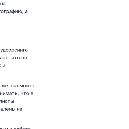
 на
тографию, а
аудсорсинга
ает, что он
 и
и же она может
нимать, что в
алисты
авлены на
ным к работе