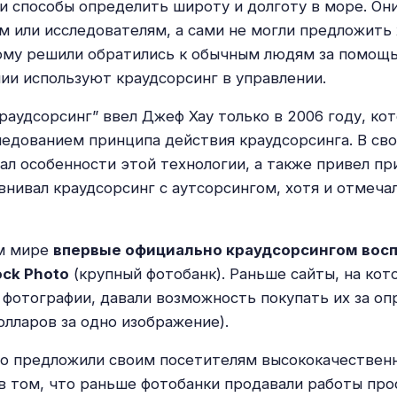
ли способы определить широту и долготу в море. Они
м или исследователям, а сами не могли предложить
ому решили обратились к обычным людям за помощ
ии используют краудсорсинг в управлении.
раудсорсинг” ввел Джеф Хау только в 2006 году, ко
ледованием принципа действия краудсорсинга. В сво
ал особенности этой технологии, а также привел пр
внивал краудсорсинг с аутсорсингом, хотя и отмеча
м мире
впервые официально краудсорсингом вос
ock Photo
(крупный фотобанк). Раньше сайты, на кот
 фотографии, давали возможность покупать их за о
олларов за одно изображение).
oto предложили своим посетителям высококачественн
 в том, что раньше фотобанки продавали работы пр