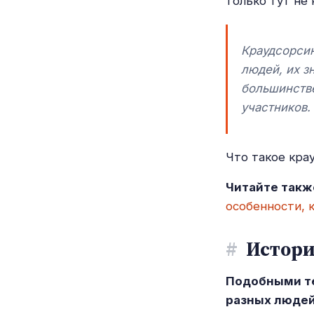
только тут не 
Краудсорси
людей, их з
большинстве
участников.
Что такое кра
Читайте такж
особенности, к
#
Истори
Подобными те
разных людей