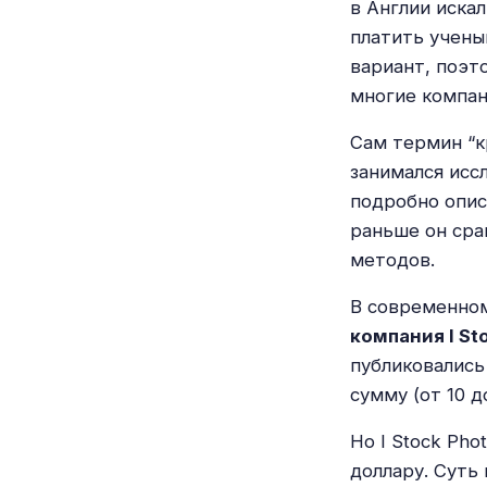
в Англии иска
платить учены
вариант, поэт
многие компан
Сам термин “к
занимался исс
подробно опис
раньше он сра
методов.
В современно
компания I St
публиковались
сумму (от 10 д
Но I Stock Ph
доллару. Суть