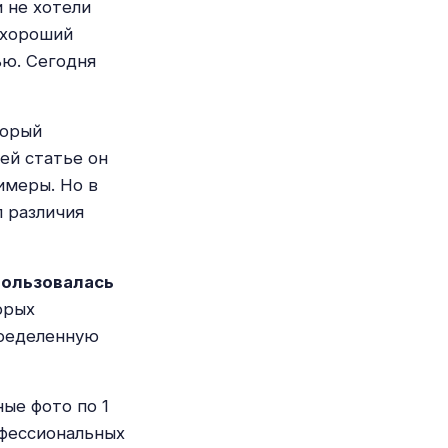
 не хотели
 хороший
ью. Сегодня
торый
ей статье он
имеры. Но в
л различия
пользовалась
орых
пределенную
ые фото по 1
офессиональных