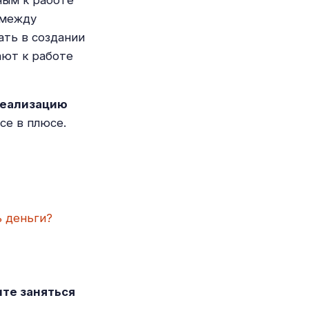
 между
ать в создании
ают к работе
реализацию
се в плюсе.
ь деньги?
ите заняться