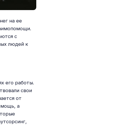
нег на ее
заимопомощи.
аются с
ных людей к
х его работы.
твовали свои
чается от
омощь, а
оторые
утсорсинг,