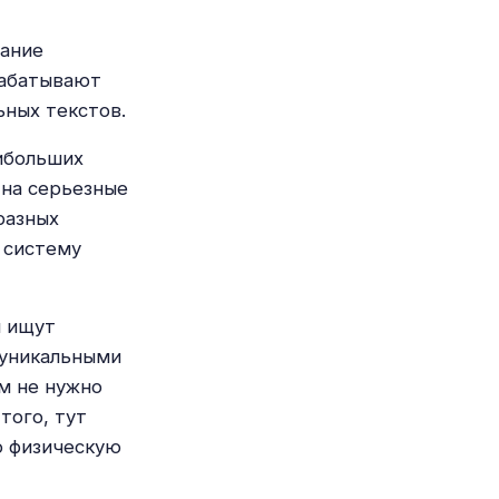
дание
рабатывают
ьных текстов.
аибольших
 на серьезные
разных
 систему
и ищут
 уникальными
ам не нужно
того, тут
ю физическую