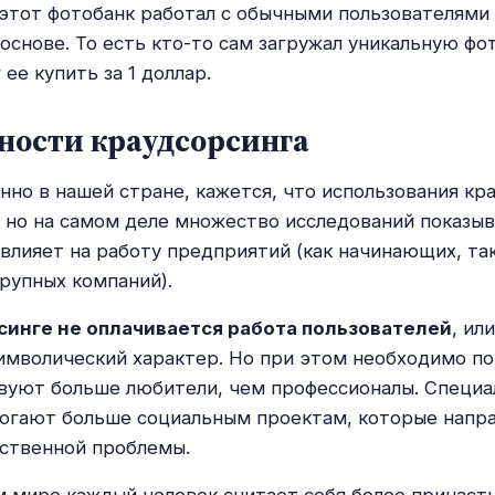
 этот фотобанк работал с обычными пользователями
основе. То есть кто-то сам загружал уникальную фо
ее купить за 1 доллар.
ности краудсорсинга
нно в нашей стране, кажется, что использования кр
 но на самом деле множество исследований показыв
влияет на работу предприятий (как начинающих, так
рупных компаний).
синге не оплачивается работа пользователей
, ил
имволический характер. Но при этом необходимо по
вуют больше любители, чем профессионалы. Специ
огают больше социальным проектам, которые напр
ственной проблемы.
 мире каждый человек считает себя более причаст