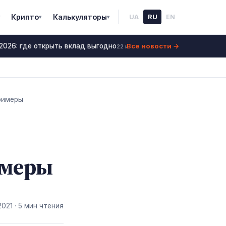
Крипто
Калькуляторы
UA
RU
EN
▾
▾
Все новости →
026: где открыть вклад выгодно
Ставки по депозита
22 июнь 2026
примеры
имеры
2021
· 5 мин чтения