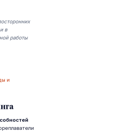
посторонних
и в
ной работы
ды и
инга
особностей
ореплаватели