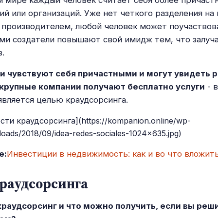
ий или организаций. Уже нет четкого разделения на
 производителем, любой человек может поучаствов
ами создатели повышают свой имидж тем, что залуч
.
 чувствуют себя причастными и могут увидеть 
а крупные компании получают бесплатно услуги
- в
является целью краудсорсинга.
сти краудсорсинга](https://kompanion.online/wp-
loads/2018/09/idea-redes-sociales-1024x635.jpg)
е:
Инвестиции в недвижимость: как и во что вложит
раудсорсинга
краудсорсинг и что можно получить, если вы реш