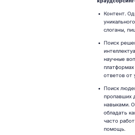
краудсорсин
Контент. Од
уникальног
слоганы, пи
Поиск решен
интеллектуа
научные воп
платформах
ответов от 
Поиск люде
пропавших 
навыками. О
обладать ка
часто работ
помощь.