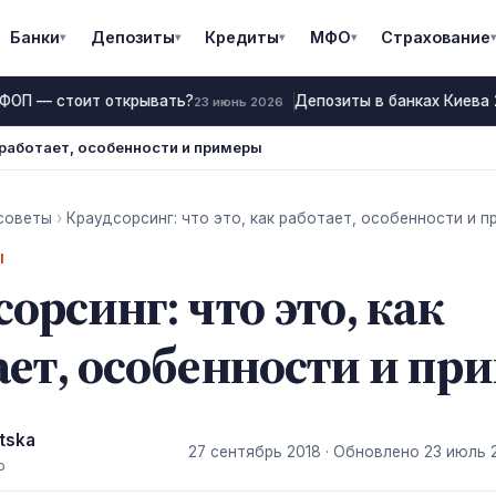
Банки
Депозиты
Кредиты
МФО
Страхование
▾
▾
▾
▾
▾
 ФОП — стоит открывать?
Депозиты в банках Киева 2
23 июнь 2026
к работает, особенности и примеры
советы
›
Краудсорсинг: что это, как работает, особенности и 
Ы
орсинг: что это, как
ает, особенности и пр
tska
27 сентябрь 2018
· Обновлено
23 июль 
р