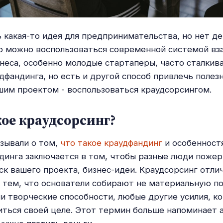
ь какая-то идея для предпринимательства, но нет де
о можно воспользоваться современной системой в
неса, особенно молодые стартаперы, часто сталкив
дфандинга, но есть и другой способ привлечь полез
шим проектом - воспользоваться краудсорсингом.
ое краудсорсинг?
зывали о том,
что такое краудфандинг
и особенностя
динга заключается в том, чтобы разные люди пожер
уск вашего проекта, бизнес-идеи. Краудсорсинг отли
 тем, что основатели собирают не материальную п
и творческие способности, любые другие усилия, к
ться своей целе. Этот термин больше напоминает а