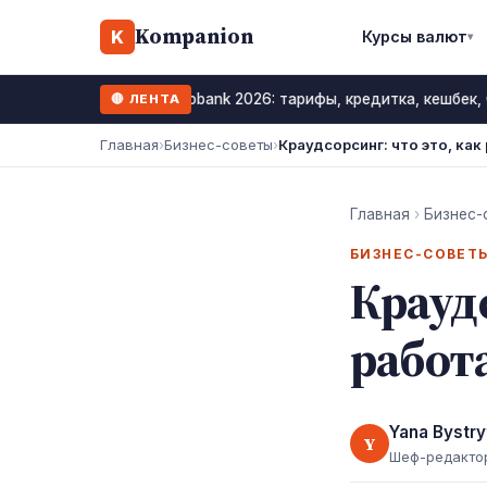
Kompanion
K
Курсы валют
▾
Monobank 2026: тарифы, кредитка, кешбек,
🔴 ЛЕНТА
12 июль 2026
Главная
›
Бизнес-советы
›
Краудсорсинг: что это, ка
Главная
›
Бизнес-
БИЗНЕС-СОВЕТ
Краудс
работ
Yana Bystry
Y
Шеф-редакто