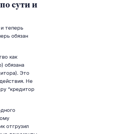
по сути и
 и теперь
перь обязан
тво как
) обязана
итора). Это
действия. Не
ару “кредитор
одного
ному
ик отгрузил