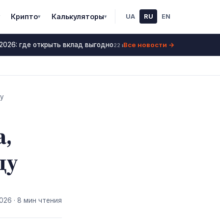
Крипто
Калькуляторы
UA
RU
EN
▾
▾
Все новости →
026: где открыть вклад выгодно
Ставки по депозита
22 июнь 2026
ду
а,
ду
2026
· 8 мин чтения