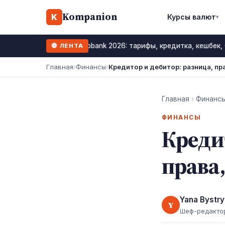
Kompanion
K
Курсы валют
▾
Monobank 2026: тарифы, кредитка, кешбек,
🔴 ЛЕНТА
12 июль 2026
Главная
›
Финансы
›
Кредитор и дебитор: разница, пр
Главная
›
Финанс
ФИНАНСЫ
Креди
права,
Yana Bystry
Y
Шеф-редакто