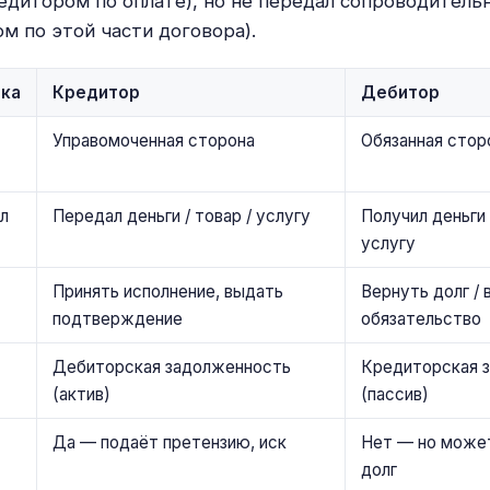
редитором по оплате), но не передал сопроводител
м по этой части договора).
ика
Кредитор
Дебитор
Управомоченная сторона
Обязанная стор
л
Передал деньги / товар / услугу
Получил деньги 
услугу
Принять исполнение, выдать
Вернуть долг / 
подтверждение
обязательство
Дебиторская задолженность
Кредиторская 
(актив)
(пассив)
Да — подаёт претензию, иск
Нет — но може
долг