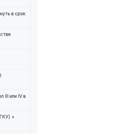
нуть в срок
тстве
I
III или IV в
ГКУ) +