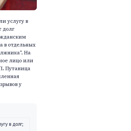
ли услугу в
т долг
ражданским
а в отдельных
лжника". На
ное лицо или
П. Путаница
мленная
зрывов у
угу в долг;