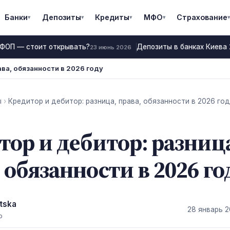
Банки
Депозиты
Кредиты
МФО
Страхование
▾
▾
▾
▾
▾
 ФОП — стоит открывать?
Депозиты в банках Киева 2
23 июнь 2026
ава, обязанности в 2026 году
ы
›
Кредитор и дебитор: разница, права, обязанности в 2026 го
тор и дебитор: разниц
 обязанности в 2026 го
tska
28 январь 
р