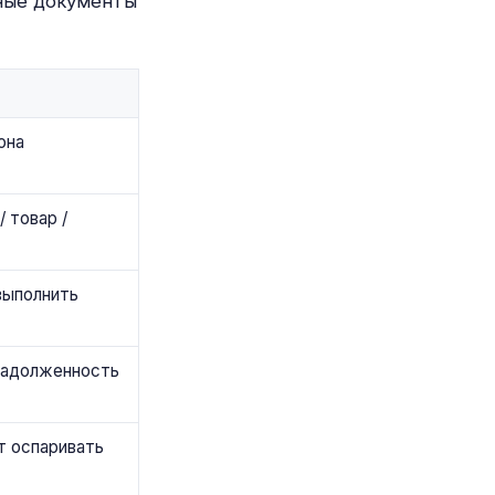
ьные документы
она
/ товар /
выполнить
задолженность
т оспаривать