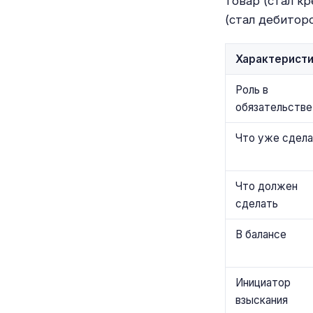
товар (стал к
(стал дебиторо
Характерист
Роль в
обязательстве
Что уже сдела
Что должен
сделать
В балансе
Инициатор
взыскания