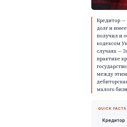
Кредитор — 
долг и имее
получил и о
кодексом Ук
случаях — З
практике кр
государство
между этим
дебиторская
малого бизн
QUICK FACTS
Кредитор