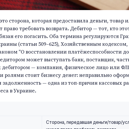
это сторона, которая предоставила деньги, товар и
т право требовать возврата. Дебитор — тот, кто это
бязан его погасить. Оба термина регулируются Г
раины (статьи 509–625), Хозяйственным кодексом, 
аконом "О восстановлении платёжеспособности до
едитором может выступать банк, поставщик, част
; дебитором — компания, физическое лицо или ФЛ
и ролями стоит бизнесу денег: неправильно офор
 задолженность — одна из топ-причин кассовых ра
еса в Украине.
Сторона, передавшая деньги/товар/усл