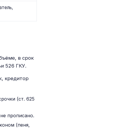
атель,
бъёме, в срок
и 526 ГКУ.
ж, кредитор
рочки (ст. 625
не прописано.
коном (пеня,