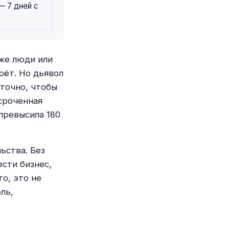
— 7 дней с
 же люди или
рёт. Но дьявол
аточно, чтобы
сроченная
превысила 180
ьства. Без
сти бизнес,
о, это не
ль,