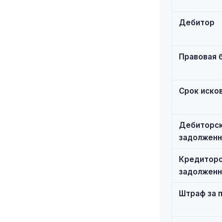
Дебитор
Правовая б
Срок иско
Дебиторс
задолженн
Кредиторс
задолженн
Штраф за 