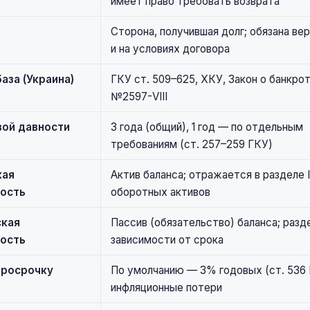
имеет право требовать возврата
Сторона, получившая долг; обязана вер
и на условиях договора
аза (Украина)
ГКУ ст. 509–625, ХКУ, Закон о банкро
№2597-VIII
вой давности
3 года (общий), 1 год — по отдельным
требованиям (ст. 257–259 ГКУ)
кая
Актив баланса; отражается в разделе I
ость
оборотных активов
кая
Пассив (обязательство) баланса; раздел 
ость
зависимости от срока
просрочку
По умолчанию — 3% годовых (ст. 536 
инфляционные потери