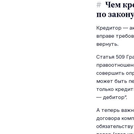
#
Чем кре
по закон
Кредитор — ак
вправе требов
вернуть.
Статья 509 Гр
правоотношени
совершить опр
может быть пе
только кредит
— дебитор”.
А теперь важн
договора ком
обязательству