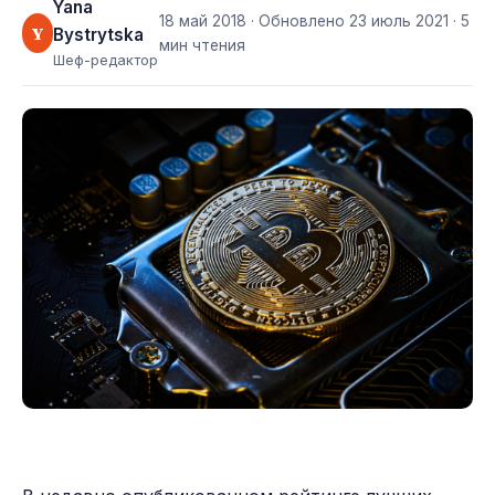
Yana
18 май 2018
· Обновлено
23 июль 2021
· 5
Y
Bystrytska
мин чтения
Шеф-редактор