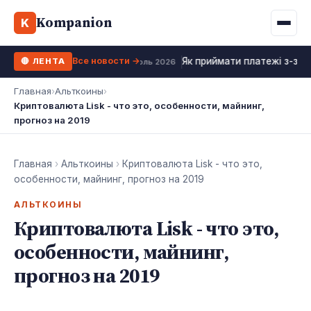
Binance
CCLoan
Kompanion
Ипотека
Жизни
K
UA
RU
EN
WhiteBIT
Калькулятор МФО
Депозит
Все новости →
Як приймати платежі з-за к
🔴 ЛЕНТА
Kuna
Все 10 МФО →
18 июль 2026
Рефинансирование
Главная
›
Альткоины
›
Bybit
Криптовалюта Lisk - что это, особенности, майнинг,
ФОП налоги
прогноз на 2019
OKX
Все 10 бирж →
Главная
›
Альткоины
›
Криптовалюта Lisk - что это,
особенности, майнинг, прогноз на 2019
АЛЬТКОИНЫ
Криптовалюта Lisk - что это,
особенности, майнинг,
прогноз на 2019