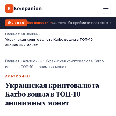
Binance
CCLoan
Kompanion
Ипотека
Жизни
K
UA
RU
EN
WhiteBIT
Калькулятор МФО
Депозит
Все новости →
Як приймати платежі з-за 
🔴 ЛЕНТА
Kuna
Все 10 МФО →
18 июль 2026
Рефинансирование
Главная
›
Альткоины
›
Bybit
Украинская криптовалюта Karbo вошла в ТОП-10
ФОП налоги
анонимных монет
OKX
Все 10 бирж →
Главная
›
Альткоины
›
Украинская криптовалюта Karbo
вошла в ТОП-10 анонимных монет
АЛЬТКОИНЫ
Украинская криптовалюта
Karbo вошла в ТОП-10
анонимных монет