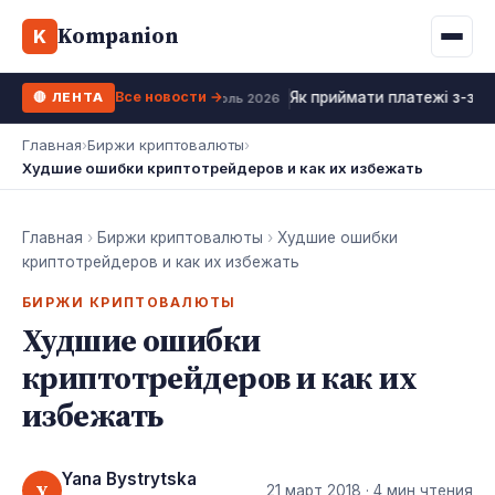
Binance
CCLoan
Kompanion
Ипотека
Жизни
K
UA
RU
EN
WhiteBIT
Калькулятор МФО
Депозит
Все новости →
Як приймати платежі з-за к
🔴 ЛЕНТА
Kuna
Все 10 МФО →
18 июль 2026
Рефинансирование
Главная
›
Биржи криптовалюты
›
Bybit
Худшие ошибки криптотрейдеров и как их избежать
ФОП налоги
OKX
Все 10 бирж →
Главная
›
Биржи криптовалюты
›
Худшие ошибки
криптотрейдеров и как их избежать
БИРЖИ КРИПТОВАЛЮТЫ
Худшие ошибки
криптотрейдеров и как их
избежать
Yana Bystrytska
Y
21 март 2018
· 4 мин чтения