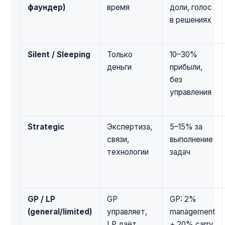
фаундер)
время
доли, голос
в решениях
Silent / Sleeping
Только
10–30%
деньги
прибыли,
без
управления
Strategic
Экспертиза,
5–15% за
связи,
выполнение
технологии
задач
GP / LP
GP
GP: 2%
(general/limited)
управляет,
management
LP даёт
+ 20% carry.