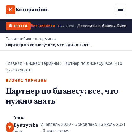
Binance
CCLoan
Kompanion
Ипотека
Жизни
K
UA
RU
EN
WhiteBIT
Калькулятор МФО
Депозит
Все новости →
Депозиты в банках Киева 2
🔴 ЛЕНТА
Kuna
Все 10 МФО →
23 июнь 2026
Рефинансирование
Главная
›
Бизнес термины
›
Bybit
Партнер по бизнесу: все, что нужно знать
ФОП налоги
OKX
Все 10 бирж →
Главная
›
Бизнес термины
›
Партнер по бизнесу: все, что
нужно знать
БИЗНЕС ТЕРМИНЫ
Партнер по бизнесу: все, что
нужно знать
Yana
21 апрель 2020
· Обновлено
23 июль 2021
Bystrytska
Y
· 9 мин чтения
Шеф-