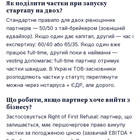
Як поділити частки при запуску
стартапу на двох?
Стандартне правило для двох рівноцінних
партнерів — 50/50 з тай-брейкером (зовнішній
едвайзор). Якщо один дає капітал, другий — час і
експертизу: 60/40 або 65/35. Якщо один вже
працює full-time, другий поки в найманні —
vesting допомагає: full-time партнер отримує
частки швидше. В Україні ТОВ-засновники
розподіляють частки у статуті; переглянути
можна через нотаріуса + ЄДР, але дорого.
Що робити, якщо партнер хоче вийти з
бізнесу?
Застосовується Right of First Refusal: партнер, що
залишається, має першочергове право викупу
частки за погодженою ціною (зазвичай EBITDA ×