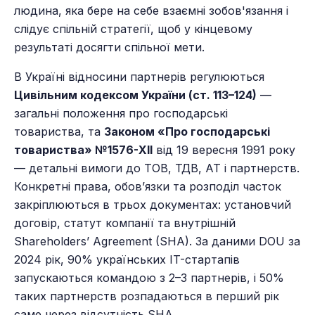
людина, яка бере на себе взаємні зобов'язання і
слідує спільній стратегії, щоб у кінцевому
результаті досягти спільної мети.
В Україні відносини партнерів регулюються
Цивільним кодексом України (ст. 113–124)
—
загальні положення про господарські
товариства, та
Законом «Про господарські
товариства» №1576-XII
від 19 вересня 1991 року
— детальні вимоги до ТОВ, ТДВ, АТ і партнерств.
Конкретні права, обов’язки та розподіл часток
закріплюються в трьох документах: установчий
договір, статут компанії та внутрішній
Shareholders’ Agreement (SHA). За даними DOU за
2024 рік, 90% українських IT-стартапів
запускаються командою з 2–3 партнерів, і 50%
таких партнерств розпадаються в перший рік
саме через відсутність SHA.