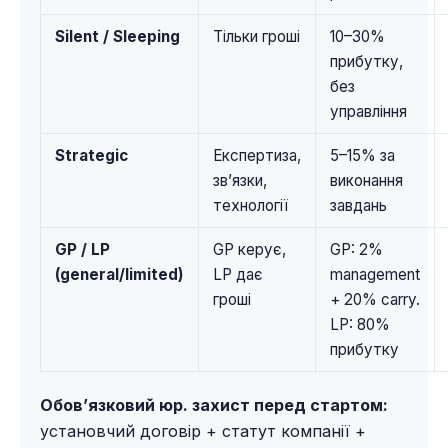
Silent / Sleeping
Тільки гроші
10–30%
прибутку,
без
управління
Strategic
Експертиза,
5–15% за
зв’язки,
виконання
технології
завдань
GP / LP
GP керує,
GP: 2%
(general/limited)
LP дає
management
гроші
+ 20% carry.
LP: 80%
прибутку
Обов’язковий юр. захист перед стартом:
установчий договір + статут компанії +