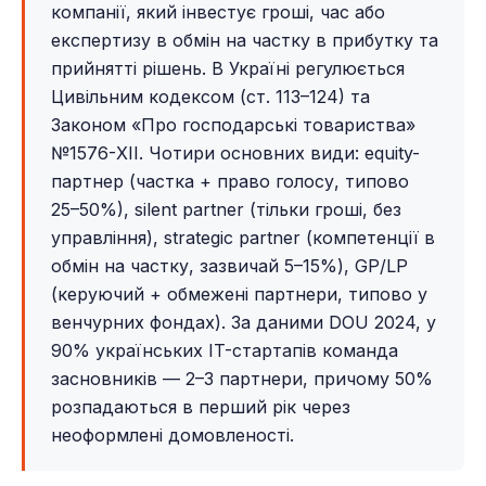
компанії, який інвестує гроші, час або
експертизу в обмін на частку в прибутку та
прийнятті рішень. В Україні регулюється
Цивільним кодексом (ст. 113–124) та
Законом «Про господарські товариства»
№1576-XII. Чотири основних види: equity-
партнер (частка + право голосу, типово
25–50%), silent partner (тільки гроші, без
управління), strategic partner (компетенції в
обмін на частку, зазвичай 5–15%), GP/LP
(керуючий + обмежені партнери, типово у
венчурних фондах). За даними DOU 2024, у
90% українських IT-стартапів команда
засновників — 2–3 партнери, причому 50%
розпадаються в перший рік через
неоформлені домовленості.