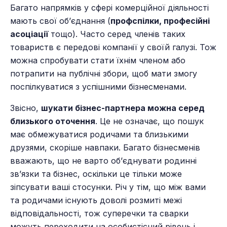
Багато напрямків у сфері комерційної діяльності
мають свої об’єднання (
профспілки, професійні
асоціації
тощо). Часто серед членів таких
товариств є передові компанії у своїй галузі. Тож
можна спробувати стати їхнім членом або
потрапити на публічні збори, щоб мати змогу
поспілкуватися з успішними бізнесменами.
Звісно,
шукати бізнес-партнера можна серед
близького оточення
. Це не означає, що пошук
має обмежуватися родичами та близькими
друзями, скоріше навпаки. Багато бізнесменів
вважають, що не варто об’єднувати родинні
зв’язки та бізнес, оскільки це тільки може
зіпсувати ваші стосунки. Річ у тім, що між вами
та родичами існують доволі розмиті межі
відповідальності, тож суперечки та сварки
можуть переходити на особистісний рівень і