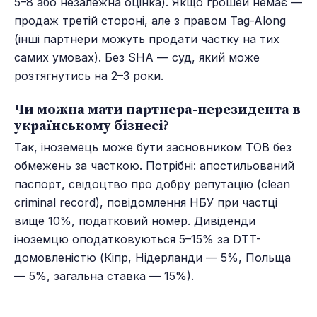
5–8 або незалежна оцінка). Якщо грошей немає —
продаж третій стороні, але з правом Tag-Along
(інші партнери можуть продати частку на тих
самих умовах). Без SHA — суд, який може
розтягнутись на 2–3 роки.
Чи можна мати партнера-нерезидента в
українському бізнесі?
Так, іноземець може бути засновником ТОВ без
обмежень за часткою. Потрібні: апостильований
паспорт, свідоцтво про добру репутацію (clean
criminal record), повідомлення НБУ при частці
вище 10%, податковий номер. Дивіденди
іноземцю оподатковуються 5–15% за DTT-
домовленістю (Кіпр, Нідерланди — 5%, Польща
— 5%, загальна ставка — 15%).