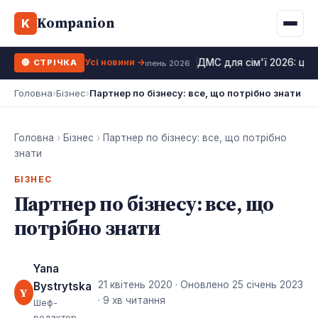
Binance
CCLoan
Kompanion
Іпотека
Життя
K
UA
RU
EN
WhiteBIT
Калькулятор МФО
Депозит
Усі види
Усі новини →
ДМС для сім'ї 2026: ціни
🔴 СТРІЧКА
Kuna
Усі 10 МФО →
24 липень 2026
Рефінансування
Головна
›
Бізнес
›
Партнер по бізнесу: все, що потрібно знати
Bybit
ФОП податки
OKX
Головна
›
Бізнес
›
Партнер по бізнесу: все, що потрібно
Усі 10 бірж →
знати
БІЗНЕС
Партнер по бізнесу: все, що
потрібно знати
Yana
21 квітень 2020
· Оновлено
25 січень 2023
Bystrytska
Y
· 9 хв читання
Шеф-
редактор