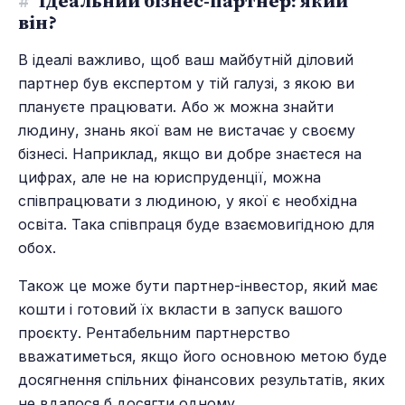
#
Ідеальний бізнес-партнер: який
він?
В ідеалі важливо, щоб ваш майбутній діловий
партнер був експертом у тій галузі, з якою ви
плануєте працювати. Або ж можна знайти
людину, знань якої вам не вистачає у своєму
бізнесі. Наприклад, якщо ви добре знаєтеся на
цифрах, але не на юриспруденції, можна
співпрацювати з людиною, у якої є необхідна
освіта. Така співпраця буде взаємовигідною для
обох.
Також це може бути партнер-інвестор, який має
кошти і готовий їх вкласти в запуск вашого
проєкту. Рентабельним партнерство
вважатиметься, якщо його основною метою буде
досягнення спільних фінансових результатів, яких
не вдалося б досягти одному.