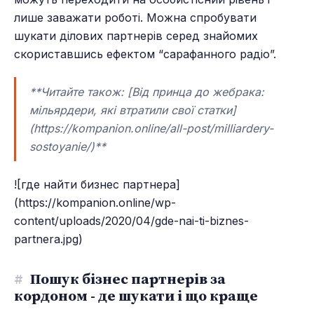
лише заважати роботі. Можна спробувати
шукати ділових партнерів серед знайомих
скориставшись ефектом “сарафанного радіо”.
**Читайте також: [Від принца до жебрака:
мільярдери, які втратили свої статки]
(https://kompanion.online/all-post/milliardery-
sostoyanie/)**
![где найти бизнес партнера]
(https://kompanion.online/wp-
content/uploads/2020/04/gde-nai-ti-biznes-
partnera.jpg)
#
Пошук бізнес партнерів за
кордоном - де шукати і що краще