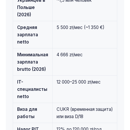
Украинцев в
~1,5 млн человек
Польше
(2026)
Средняя
5 500 zł/мес (~1 350 €)
зарплата
netto
Минимальная
4 666 zł/мес
зарплата
brutto (2026)
IT-
12 000–25 000 zł/мес
специалисты
netto
Виза для
CUKR (временная защита)
работы
или виза D/18
Налог PIT
12% до 120 000 zł/год,