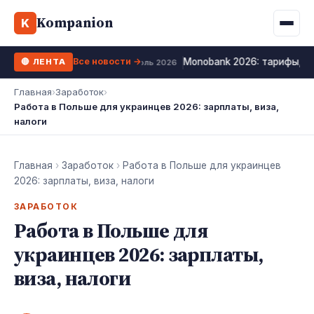
Binance
CCLoan
Kompanion
Ипотека
Жизни
K
UA
RU
EN
WhiteBIT
Калькулятор МФО
Депозит
Все новости →
Monobank 2026: тарифы, к
🔴 ЛЕНТА
Kuna
Все 10 МФО →
12 июль 2026
Рефинансирование
Главная
›
Заработок
›
Bybit
Работа в Польше для украинцев 2026: зарплаты, виза,
ФОП налоги
налоги
OKX
Все 10 бирж →
Главная
›
Заработок
›
Работа в Польше для украинцев
2026: зарплаты, виза, налоги
ЗАРАБОТОК
Работа в Польше для
украинцев 2026: зарплаты,
виза, налоги