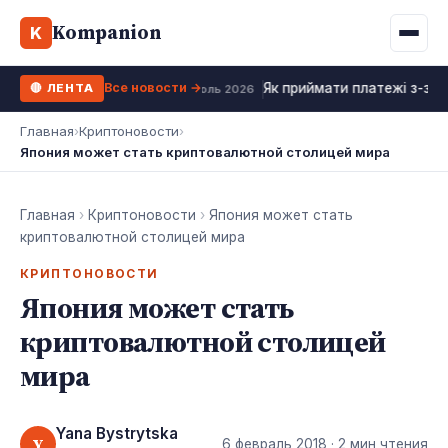
Binance
CCLoan
Kompanion
Ипотека
Жизни
K
UA
RU
EN
WhiteBIT
Калькулятор МФО
Депозит
Все новости →
Як приймати платежі з-за 
🔴 ЛЕНТА
Kuna
Все 10 МФО →
18 июль 2026
Рефинансирование
Главная
›
Криптоновости
›
Bybit
Япония может стать криптовалютной столицей мира
ФОП налоги
OKX
Все 10 бирж →
Главная
›
Криптоновости
›
Япония может стать
криптовалютной столицей мира
КРИПТОНОВОСТИ
Япония может стать
криптовалютной столицей
мира
Yana Bystrytska
Y
6 февраль 2018
· 2 мин чтения