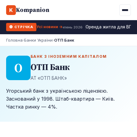
Binance
CCLoan
Kompanion
Іпотека
Життя
K
UA
RU
EN
WhiteBIT
Калькулятор МФО
Депозит
Усі види
Усі новини →
Оренда житла для ВПО 2
🔴 СТРІЧКА
Kuna
Усі 10 МФО →
23 липень 2026
Рефінансування
Головна
›
Банки України
›
ОТП Банк
Bybit
ФОП податки
OKX
БАНК З ІНОЗЕМНИМ КАПІТАЛОМ
О
ОТП Банк
Усі 10 бірж →
АТ «ОТП БАНК»
Угорський банк з українською ліцензією.
Заснований у 1998. Штаб-квартира — Київ.
Частка ринку — 4%.