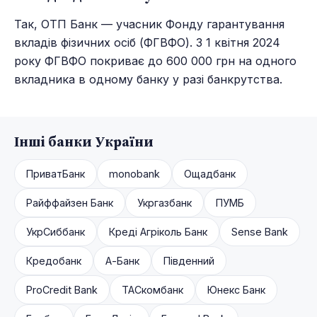
Так, ОТП Банк — учасник Фонду гарантування
вкладів фізичних осіб (ФГВФО). З 1 квітня 2024
року ФГВФО покриває до 600 000 грн на одного
вкладника в одному банку у разі банкрутства.
Інші банки України
ПриватБанк
monobank
Ощадбанк
Райффайзен Банк
Укргазбанк
ПУМБ
УкрСиббанк
Креді Агріколь Банк
Sense Bank
Кредобанк
А-Банк
Південний
ProCredit Bank
ТАСкомбанк
Юнекс Банк