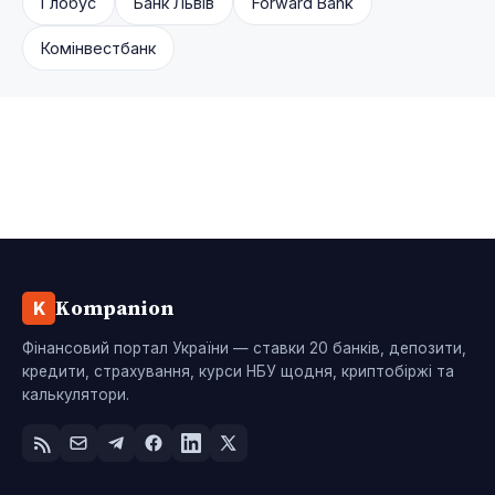
Глобус
Банк Львів
Forward Bank
Комінвестбанк
Kompanion
K
Фінансовий портал України — ставки 20 банків, депозити,
кредити, страхування, курси НБУ щодня, криптобіржі та
калькулятори.