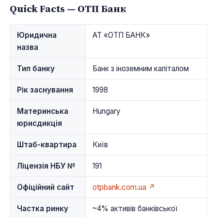
Quick Facts — ОТП Банк
Юридична
АТ «ОТП БАНК»
назва
Тип банку
Банк з іноземним капіталом
Рік заснування
1998
Материнська
Hungary
юрисдикція
Штаб-квартира
Київ
Ліцензія НБУ №
191
Офіційний сайт
otpbank.com.ua ↗
Частка ринку
~4% активів банківської