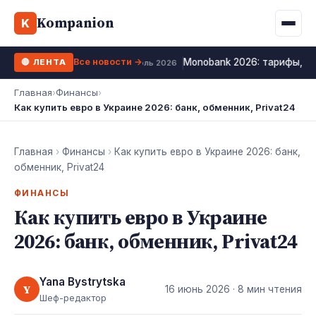
Binance
CCLoan
Kompanion
Ипотека
Жизни
K
UA
RU
EN
WhiteBIT
Калькулятор МФО
Депозит
Все новости →
Monobank 2026: тарифы, к
🔴 ЛЕНТА
Kuna
Все 10 МФО →
12 июль 2026
Рефинансирование
Главная
›
Финансы
›
Bybit
Как купить евро в Украине 2026: банк, обменник, Privat24
ФОП налоги
OKX
Все 10 бирж →
Главная
›
Финансы
›
Как купить евро в Украине 2026: банк,
обменник, Privat24
ФИНАНСЫ
Как купить евро в Украине
2026: банк, обменник, Privat24
Yana Bystrytska
Y
16 июнь 2026
· 8 мин чтения
Шеф-редактор