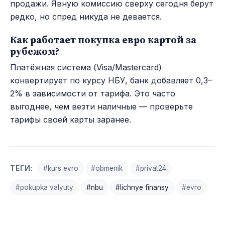
продажи. Явную комиссию сверху сегодня берут
редко, но спред никуда не девается.
Как работает покупка евро картой за
рубежом?
Платёжная система (Visa/Mastercard)
конвертирует по курсу НБУ, банк добавляет 0,3–
2% в зависимости от тарифа. Это часто
выгоднее, чем везти наличные — проверьте
тарифы своей карты заранее.
ТЕГИ:
#kurs evro
#obmenik
#privat24
#pokupka valyuty
#nbu
#lichnye finansy
#evro