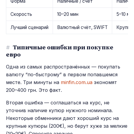
Форма
Наличные / счёт
Наличн
Скорость
10–20 мин
5–10 ми
Лучший сценарий
Валютный счёт, SWIFT
Крупная
#
Типичные ошибки при покупке
евро
Одна из самых распространённых — покупать
валюту “по-быстрому” в первом попавшемся
месте. Три минуты на
minfin.com.ua
экономят
200–400 грн. Это факт.
Вторая ошибка — соглашаться на курс, не
уточнив наличие купюр нужного номинала.
Некоторые обменники дают хороший курс на
крупные купюры (200€), но берут хуже за мелкие
(10–20€). Спросите заранее.