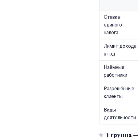
Ставка
единого
налога
Лимит дохода
в год
Наёмные
работники
Разрешённые
клиенты
Виды
деятельности
#
1 группа 