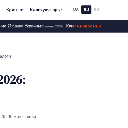
Крипто
Калькуляторы
UA
RU
EN
▾
▾
Все новости →
ие 21 банка Украины
Как купить квартиру через еОсе
21 июнь 2026
налоги
2026:
026
· 10 мин чтения