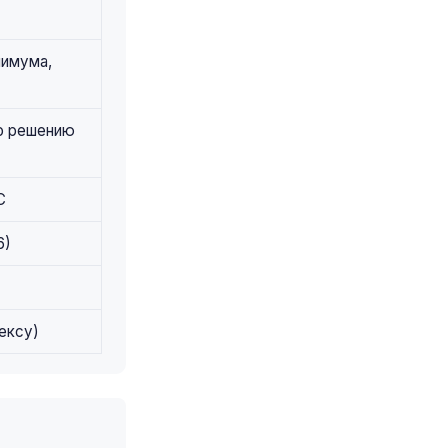
нимума,
по решению
С
6)
ексу)