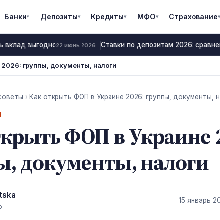
Банки
Депозиты
Кредиты
МФО
Страхование
▾
▾
▾
▾
▾
ь вклад выгодно
Ставки по депозитам 2026: сравнен
22 июнь 2026
 2026: группы, документы, налоги
советы
›
Как открыть ФОП в Украине 2026: группы, документы, 
Ы
ткрыть ФОП в Украине 
ы, документы, налоги
tska
15 январь 2
р