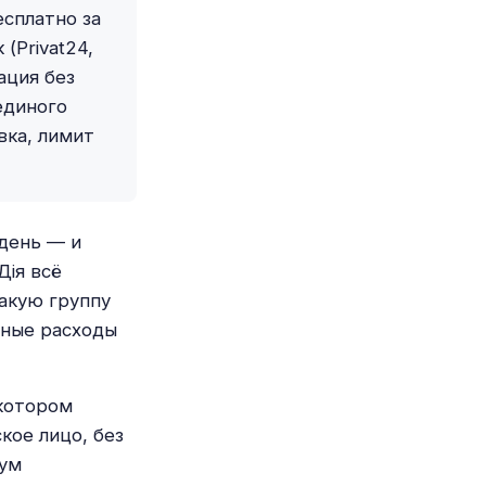
сплатно за
(Privat24,
ация без
единого
авка, лимит
день — и
Дія всё
какую группу
ьные расходы
 котором
кое лицо, без
мум