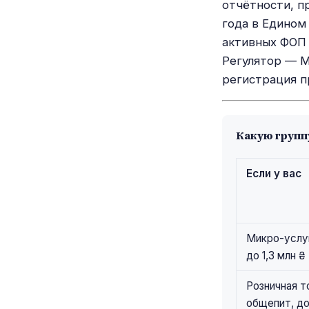
отчётности, п
года в Едином
активных ФОП 
Регулятор — М
регистрация п
Какую групп
Если у вас
Микро-услу
до 1,3 млн ₴
Розничная то
общепит, до