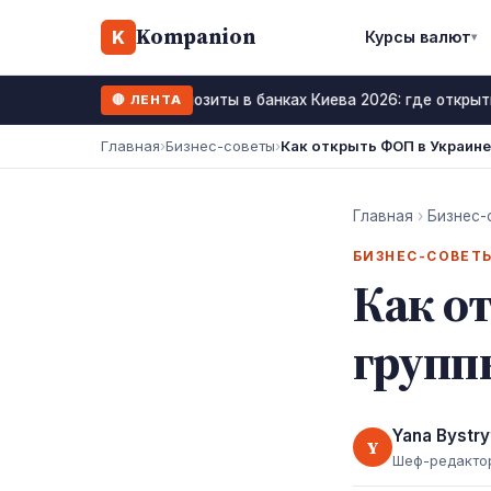
Kompanion
K
Курсы валют
▾
Депозиты в банках Киева 2026: где открыт
🔴 ЛЕНТА
23 июнь 2026
Главная
›
Бизнес-советы
›
Как открыть ФОП в Украине
Главная
›
Бизнес-
БИЗНЕС-СОВЕТ
Как о
групп
Yana Bystry
Y
Шеф-редакто