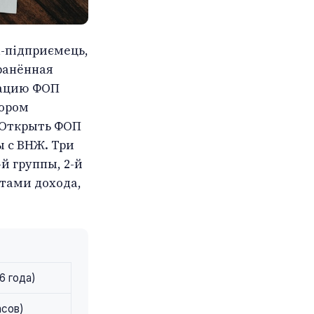
-підприємець,
ранённая
рацию ФОП
тором
 Открыть ФОП
ы с ВНЖ. Три
й группы, 2-й
тами дохода,
6 года)
асов)