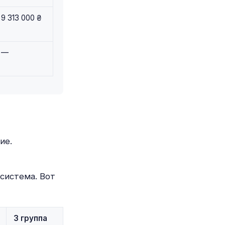
9 313 000 ₴
—
ие.
система. Вот
3 группа