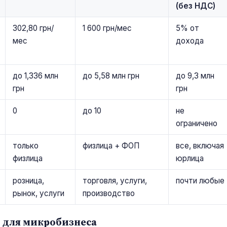
(без НДС)
302,80 грн/
1 600 грн/мес
5% от
мес
дохода
до 1,336 млн
до 5,58 млн грн
до 9,3 млн
грн
грн
0
до 10
не
ограничено
только
физлица + ФОП
все, включая
физлица
юрлица
розница,
торговля, услуги,
почти любые
рынок, услуги
производство
— для микробизнеса