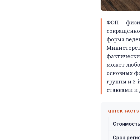
ФОП — физи
сокращённо 
форма веден
Министерст
фактически 
может любой
основных ф
группы и 3-
ставками и
QUICK FACTS
Стоимость
Срок реги