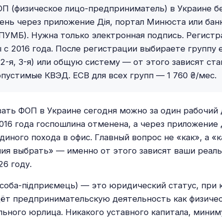
П (физическое лицо-предприниматель) в Украине бе
ень через приложение Дія, портал Минюста или банк 
ПУМБ). Нужна только электронная подпись. Регистр
 с 2016 года. После регистрации выбираете группу 
, 2-я, 3-я) или общую систему — от этого зависят ст
опустимые КВЭД. ЕСВ для всех групп — 1 760 ₴/мес.
ать ФОП в Украине сегодня можно за один рабочий 
2016 года госпошлина отменена, а через приложение 
диного похода в офис. Главный вопрос не «как», а «
ия выбрать» — именно от этого зависят ваши реал
26 году.
особа-підприємець) — это юридический статус, при
ёт предпринимательскую деятельность как физичес
льного юрлица. Никакого уставного капитала, мини