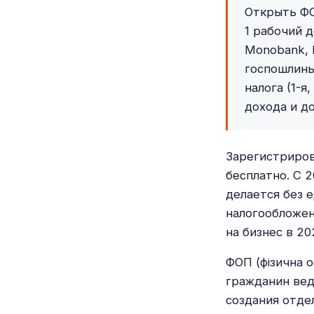
Открыть ФО
1 рабочий д
Monobank, 
госпошлины
налога (1-я
дохода и д
Зарегистриров
бесплатно. С 
делается без е
налогообложен
на бизнес в 20
ФОП (фізична 
гражданин вед
создания отде