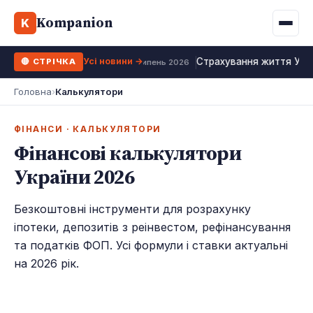
Binance
CCLoan
Kompanion
Іпотека
Життя
K
UA
RU
EN
WhiteBIT
Калькулятор МФО
Депозит
Усі види
Усі новини →
Страхування життя Укра
🔴 СТРІЧКА
Kuna
Усі 10 МФО →
26 липень 2026
Рефінансування
Головна
›
Калькулятори
Bybit
ФОП податки
OKX
ФІНАНСИ · КАЛЬКУЛЯТОРИ
Фінансові калькулятори
Усі 10 бірж →
України 2026
Безкоштовні інструменти для розрахунку
іпотеки, депозитів з реінвестом, рефінансування
та податків ФОП. Усі формули і ставки актуальні
на 2026 рік.