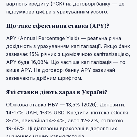
вартість кредиту (РСК) на договорі банку — це
підсумкова цифра з урахуванням усього.
Що таке ефективна ставка (APY)?
APY (Annual Percentage Yield) — реальна річна
дохідність з урахуванням капіталізації. Якщо банк
зазначає 15% річних з щомісячною капіталізацією,
APY буде 16,08%. Що частіше капіталізація — то
вища APY. На договорі банку APY зазвичай
зазначають дрібним шрифтом.
Які ставки діють зараз в Україні?
Облікова ставка НБУ — 13,5% (2026). Депозити:
14-17% UAH, 1-3% USD. Кредити: іпотека єОселя
3-7%, звичайна 14-24%, авто 12-22%, готівкою
19-48%. Ці діапазони враховані в дефолтних
значеннях наших калькуляторів.