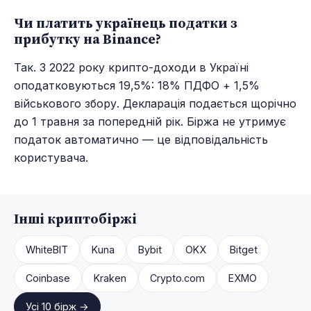
Чи платить українець податки з
прибутку на Binance?
Так. З 2022 року крипто-доходи в Україні
оподатковуються 19,5%: 18% ПДФО + 1,5%
військового збору. Декларація подається щорічно
до 1 травня за попередній рік. Біржа не утримує
податок автоматично — це відповідальність
користувача.
Інші криптобіржі
WhiteBIT
Kuna
Bybit
OKX
Bitget
Coinbase
Kraken
Crypto.com
EXMO
Усі 10 бірж →