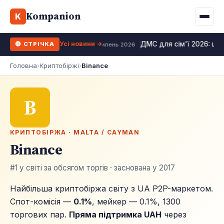
Binance
CCLoan
Kompanion
Іпотека
Життя
K
UA
RU
EN
WhiteBIT
Калькулятор МФО
Депозит
Усі види
Усі новини →
ДМС для сім'ї 2026: цін
🔴 СТРІЧКА
Kuna
Усі 10 МФО →
24 липень 2026
Рефінансування
Головна
›
Криптобіржі
›
Binance
Bybit
ФОП податки
OKX
B
Усі 10 бірж →
КРИПТОБІРЖА · MALTA / CAYMAN
Binance
#1 у світі за обсягом торгів · заснована у 2017
Найбільша криптобіржа світу з UA P2P-маркетом.
Спот-комісія —
0.1%
, мейкер — 0.1%, 1300
торгових пар.
Пряма підтримка UAH
через