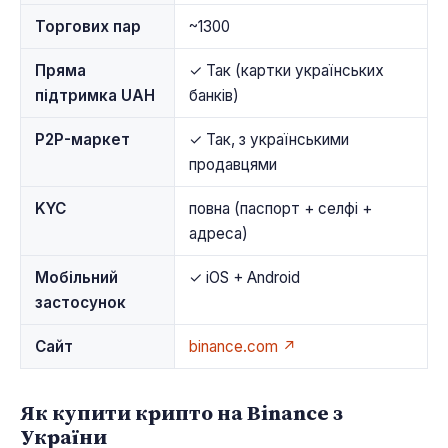
Торгових пар
~1300
Пряма
✓ Так (картки українських
підтримка UAH
банків)
P2P-маркет
✓ Так, з українськими
продавцями
KYC
повна (паспорт + селфі +
адреса)
Мобільний
✓ iOS + Android
застосунок
Сайт
binance.com ↗
Як купити крипто на Binance з
України