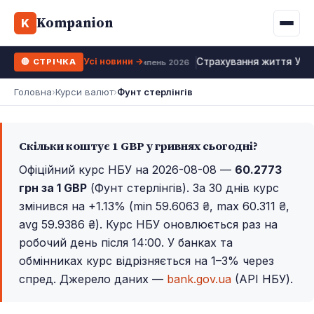
Binance
CCLoan
Kompanion
Іпотека
Життя
K
UA
RU
EN
WhiteBIT
Калькулятор МФО
Депозит
Усі види
Усі новини →
Страхування життя Укра
🔴 СТРІЧКА
Kuna
Усі 10 МФО →
26 липень 2026
Рефінансування
Головна
›
Курси валют
›
Фунт стерлінгів
Bybit
ФОП податки
OKX
Скільки коштує 1 GBP у гривнях сьогодні?
Усі 10 бірж →
Офіційний курс НБУ на 2026-08-08 —
60.2773
грн за 1 GBP
(Фунт стерлінгів). За 30 днів курс
змінився на +1.13% (min 59.6063 ₴, max 60.311 ₴,
avg 59.9386 ₴). Курс НБУ оновлюється раз на
робочий день після 14:00. У банках та
обмінниках курс відрізняється на 1–3% через
спред. Джерело даних —
bank.gov.ua
(API НБУ).