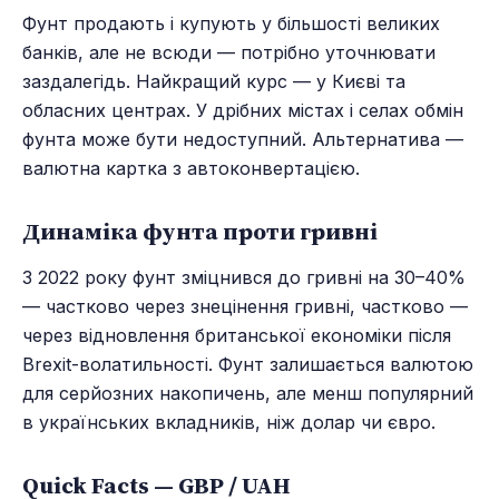
Фунт продають і купують у більшості великих
банків, але не всюди — потрібно уточнювати
заздалегідь. Найкращий курс — у Києві та
обласних центрах. У дрібних містах і селах обмін
фунта може бути недоступний. Альтернатива —
валютна картка з автоконвертацією.
Динаміка фунта проти гривні
З 2022 року фунт зміцнився до гривні на 30–40%
— частково через знецінення гривні, частково —
через відновлення британської економіки після
Brexit-волатильності. Фунт залишається валютою
для серйозних накопичень, але менш популярний
в українських вкладників, ніж долар чи євро.
Quick Facts — GBP / UAH