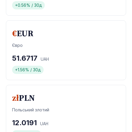
+0.56% / 30д
€
EUR
Євро
51.6717
UAH
+1.56% / 30д
zł
PLN
Польський злотий
12.0191
UAH