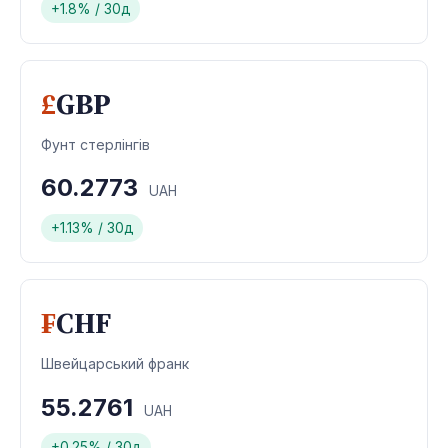
+1.8% / 30д
£
GBP
Фунт стерлінгів
60.2773
UAH
+1.13% / 30д
₣
CHF
Швейцарський франк
55.2761
UAH
+0.25% / 30д