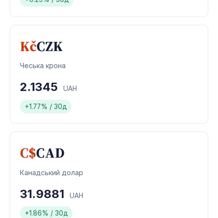
Kč
CZK
Чеська крона
2.1345
UAH
+1.77% / 30д
C$
CAD
Канадський долар
31.9881
UAH
+1.86% / 30д