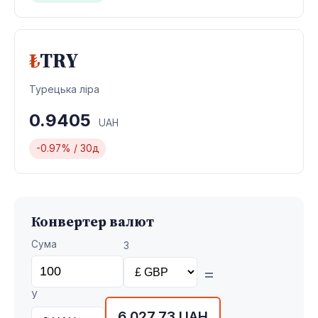
₺
TRY
Турецька ліра
0.9405
UAH
-0.97% / 30д
Конвертер валют
Сума
З
=
У
6 027,73 UAH